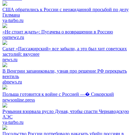
США обратились к России с неожиданной просьбой по делу
Гилмана
ya-turbo.ru
«Не стоит ждать»: Пугачева о возвращении в Россию
ournewz.ru
Салат «Пассажирский» все забыли, а это был хит советских
застолий: вкуснее
news.ru
В Венгрии запаниковали, узнав про решение РФ перекрыть
вентиль
abnews.ru
Польша готовится к войне с Россией —� Сикорский
newsonline.press
Румыния взорвала русло Дуная, чтобы спасти Чернаводскую
АЭС
ya-turbo.ru
Посольство России потребовало наказать убийц россиян в