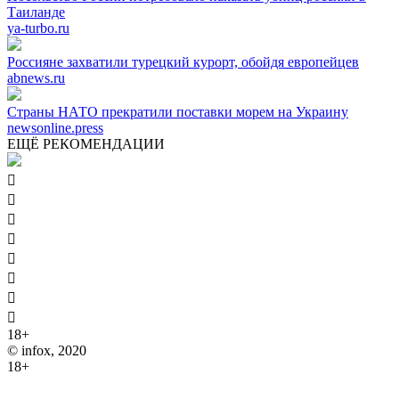
Таиланде
ya-turbo.ru
Россияне захватили турецкий курорт, обойдя европейцев
abnews.ru
Страны НАТО прекратили поставки морем на Украину
newsonline.press
ЕЩЁ РЕКОМЕНДАЦИИ








18+
© infox, 2020
18+
На информационных ресурсах INFOX применяются
рекомендательные технологии (информационные технологии