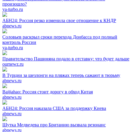
произошло?
ya-turbo.ru
АБН24: Россия резко изменила свое отношение к КНДР
abnews.ru
Соловьев раскрыл сроки перехода Донбасса под полный
контроль России
ya-turbo.ru
Правительство Пашиняна подало в отставку: что будет дальше
ournewz.ru
В Турции за шезлонги на пляжах теперь сажают в тюрьму
abnews.ru
Baijiahao: Россия стоит дорогу в обход Китая
abnews.ru
АБН24: Россия наказала США за поддержку Киева
abnews.ru
Шутка Медведева про Британию вызвала резонанс
abnews.ru