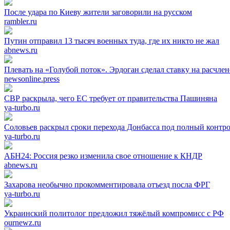
После удара по Киеву жители заговорили на русском
rambler.ru
Путин отправил 13 тысяч военных туда, где их никто не жал
abnews.ru
Плевать на «Голубой поток». Эрдоган сделал ставку на расчле
newsonline.press
СВР раскрыла, чего ЕС требует от правительства Пашиняна
ya-turbo.ru
Соловьев раскрыл сроки перехода Донбасса под полный контр
ya-turbo.ru
АБН24: Россия резко изменила свое отношение к КНДР
abnews.ru
Захарова необычно прокомментировала отъезд посла ФРГ
ya-turbo.ru
Украинский политолог предложил тяжёлый компромисс с РФ
ournewz.ru