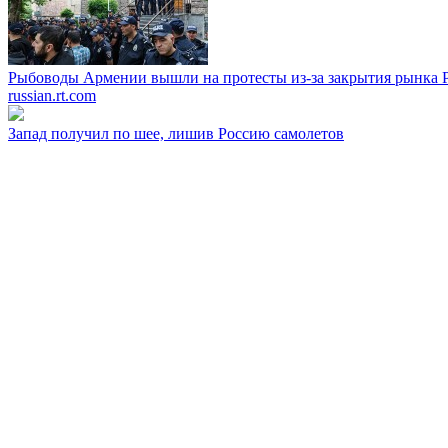
Рыбоводы Армении вышли на протесты из-за закрытия рынка 
russian.rt.com
Запад получил по шее, лишив Россию самолетов
abnews.ru
В США запаниковали из-за атак на танкеры в Черном море
newsonline.press
Россия нанесла удар по Токио в споре за Курилы
abnews.ru
Трамп заявил, что все европейские армии слабые
newsonline.press
Саакашвили в тюрьме сделал неожиданное заявление
rambler.ru
Польша готовится к войне с Россией —� Сикорский
newsonline.press