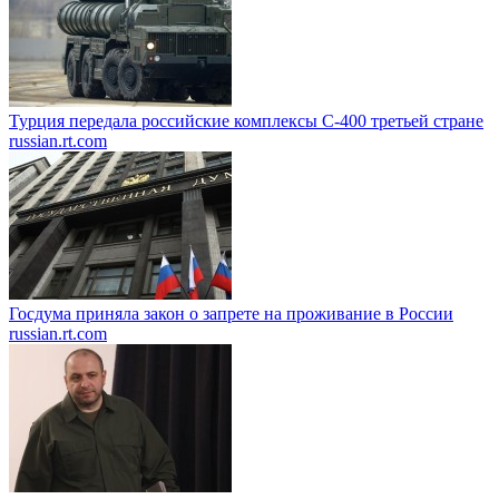
Турция передала российские комплексы С-400 третьей стране
russian.rt.com
Госдума приняла закон о запрете на проживание в России
russian.rt.com