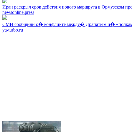
Иран раскрыл срок действия нового маршрута в Ормузском пр
newsonline.press
СМИ сообщили о� конфликте между� Драпатым и� «полкам
ya-turbo.ru