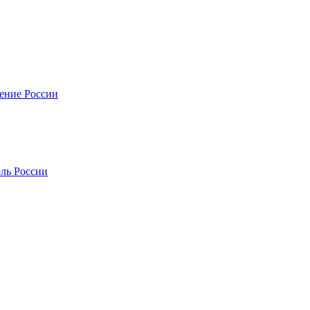
нение России
оль России