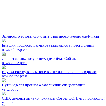
Зеленского готовы озолотить ради продолжения конфликта
Бывший продюсер Газманова признался в преступлении
newsonline.press
Личная жизнь, покушение: где сейчас Собчак
newsonline.press
Внучка Ротару в алом топе восхитила поклонников (фото)
newsonline.press
Путин сделал прогноз о завершении спецоперации
ya-turbo.ru
США демонстративно покинули Совбез ООН: что произошло?
ya-turbo.ru