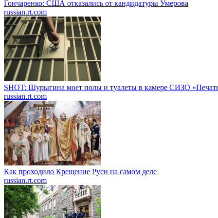
Гончаренко: США отказались от кандидатуры Умерова
russian.rt.com
SHOT: Шурыгина моет полы и туалеты в камере СИЗО «Печат
russian.rt.com
Как проходило Крещение Руси на самом деле
russian.rt.com