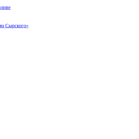
оливе
и Сырского»