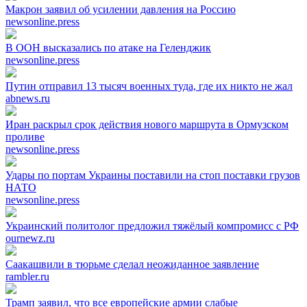
Макрон заявил об усилении давления на Россию
newsonline.press
В ООН высказались по атаке на Геленджик
newsonline.press
Путин отправил 13 тысяч военных туда, где их никто не жал
abnews.ru
Иран раскрыл срок действия нового маршрута в Ормузском
проливе
newsonline.press
Удары по портам Украины поставили на стоп поставки грузов
НАТО
newsonline.press
Украинский политолог предложил тяжёлый компромисс с РФ
ournewz.ru
Саакашвили в тюрьме сделал неожиданное заявление
rambler.ru
Трамп заявил, что все европейские армии слабые