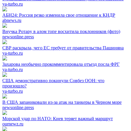
ya-turbo.ru
АБН24: Россия резко изменила свое отношение к КНДР
abnews.ru
Внучка Ротару в алом топе восхитила поклонников (фото)
newsonline.press
СВР раскрыла, чего ЕС требует от правительства Пашиняна
ya-turbo.ru
Захарова необычно прокомментировала отъезд посла ФРГ
ya-turbo.ru
США демонстративно покинули Совбез ООН: что
произошло?
ya-turbo.ru
В США запаниковали из-за атак на танкеры в Черном море
newsonline.press
Морской удар по НАТО: Киев теряет важный маршрут
ournewz.ru