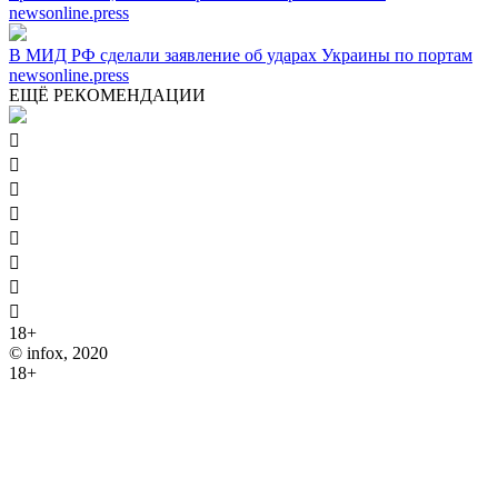
newsonline.press
В МИД РФ сделали заявление об ударах Украины по портам
newsonline.press
ЕЩЁ РЕКОМЕНДАЦИИ








18+
© infox, 2020
18+
На информационных ресурсах INFOX применяются
рекомендательные технологии (информационные технологии
предоставления информации на основе сбора, систематизации
и анализа сведений, относящихся к предпочтениям
пользователей сети "Интернет", находящихся на территории
Российской Федерации).