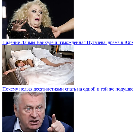
Падение Лаймы Вайкуле и изможденная Пугачева: драма в Юр
Почему нельзя десятилетиями спать на одной и той же подушк