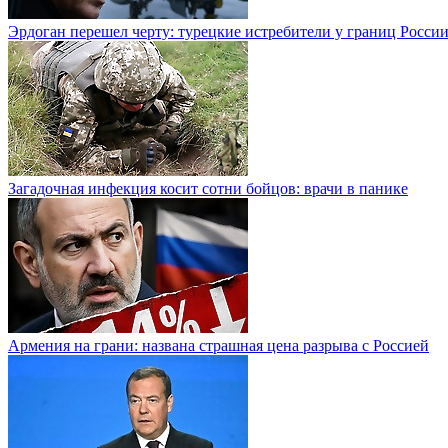
Эрдоган перешел черту: турецкие истребители у границ Росси
Загадочная инфекция косит сотни бойцов: врачи в панике
Армения на грани: названа страшная цена разрыва с Россией