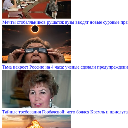
Мечты стобалльников рушатся: вузы вводят новые суровые пра
Тьма накроет Россию на 4 часа: ученые сделали предупреждени
Тайные требования Горбачевой: чего боялся Кремль и прислуга