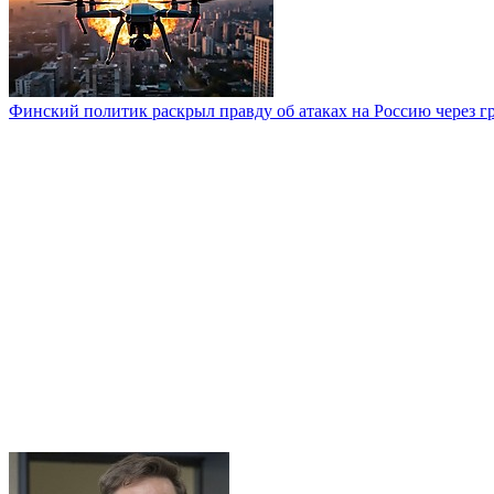
Финский политик раскрыл правду об атаках на Россию через г