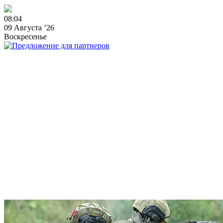
0
8
:
0
4
09 Августа ’26
Воскресенье