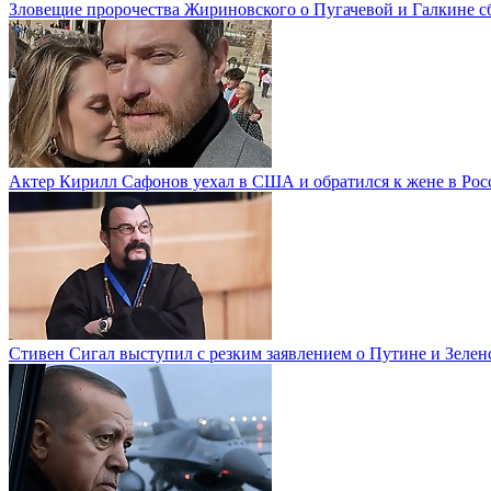
Зловещие пророчества Жириновского о Пугачевой и Галкине с
Актер Кирилл Сафонов уехал в США и обратился к жене в Рос
Стивен Сигал выступил с резким заявлением о Путине и Зелен