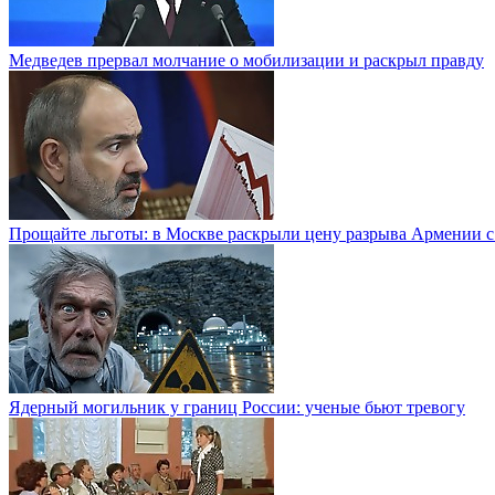
Медведев прервал молчание о мобилизации и раскрыл правду
Прощайте льготы: в Москве раскрыли цену разрыва Армении с
Ядерный могильник у границ России: ученые бьют тревогу