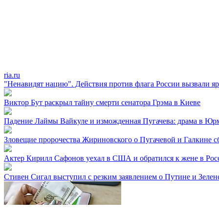
ria.ru
"Ненавидят нацию". Действия против флага России вызвали яр
Виктор Бут раскрыл тайну смерти сенатора Грэма в Киеве
Падение Лаймы Вайкуле и изможденная Пугачева: драма в Юр
Зловещие пророчества Жириновского о Пугачевой и Галкине с
Актер Кирилл Сафонов уехал в США и обратился к жене в Рос
Стивен Сигал выступил с резким заявлением о Путине и Зелен