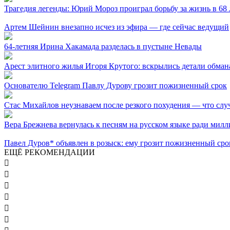
Трагедия легенды: Юрий Мороз проиграл борьбу за жизнь в 68 
Артем Шейнин внезапно исчез из эфира — где сейчас ведущий
64-летняя Ирина Хакамада разделась в пустыне Невады
Арест элитного жилья Игоря Крутого: вскрылись детали обман
Основателю Telegram Павлу Дурову грозит пожизненный срок
Стас Михайлов неузнаваем после резкого похудения — что слу
Вера Брежнева вернулась к песням на русском языке ради мил
Павел Дуров* объявлен в розыск: ему грозит пожизненный сро
ЕЩЁ РЕКОМЕНДАЦИИ





