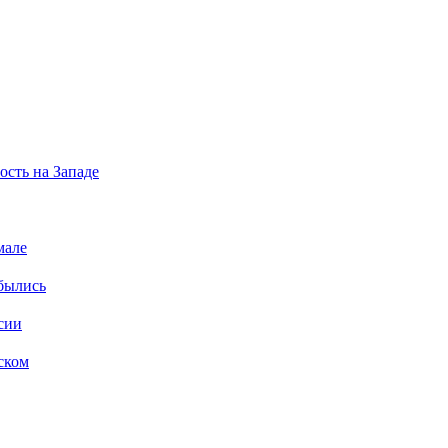
ость на Западе
мале
былись
сии
ском