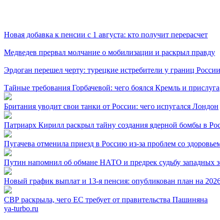
Новая добавка к пенсии с 1 августа: кто получит перерасчет
Медведев прервал молчание о мобилизации и раскрыл правду
Эрдоган перешел черту: турецкие истребители у границ Росси
Тайные требования Горбачевой: чего боялся Кремль и прислуга
Британия уводит свои танки от России: чего испугался Лондон
Патриарх Кирилл раскрыл тайну создания ядерной бомбы в Ро
Пугачева отменила приезд в Россию из-за проблем со здоровье
Путин напомнил об обмане НАТО и предрек судьбу западных з
Новый график выплат и 13-я пенсия: опубликован план на 2026
СВР раскрыла, чего ЕС требует от правительства Пашиняна
ya-turbo.ru