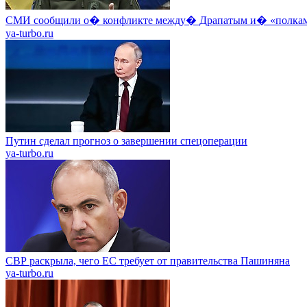
СМИ сообщили о� конфликте между� Драпатым и� «полкам
ya-turbo.ru
Путин сделал прогноз о завершении спецоперации
ya-turbo.ru
СВР раскрыла, чего ЕС требует от правительства Пашиняна
ya-turbo.ru