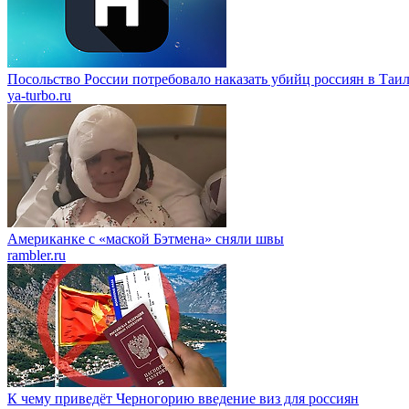
Посольство России потребовало наказать убийц россиян в Таи
ya-turbo.ru
Американке с «маской Бэтмена» сняли швы
rambler.ru
К чему приведёт Черногорию введение виз для россиян