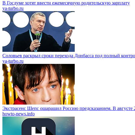
В Госдуме хотят ввести ежемесячную родительскую зарплату
ya-turbo.ru
Соловьев раскрыл сроки перехода Донбасса под полный контр
ya-turbo.ru
Экстрасенс Шепс ошарашил Россию предсказанием. В августе 
howto-news.info