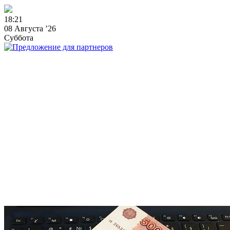
1
8
:
2
1
08 Августа ’26
Суббота