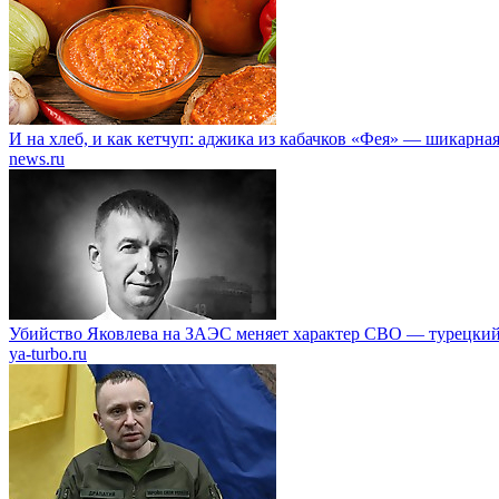
И на хлеб, и как кетчуп: аджика из кабачков «Фея» — шикарная
news.ru
Убийство Яковлева на ЗАЭС меняет характер СВО — турецкий
ya-turbo.ru