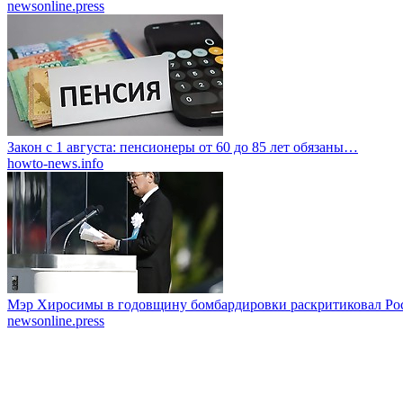
newsonline.press
Закон с 1 августа: пенсионеры от 60 до 85 лет обязаны…
howto-news.info
Мэр Хиросимы в годовщину бомбардировки раскритиковал Ро
newsonline.press