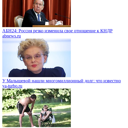
АБН24: Россия резко изменила свое отношение к КНДР
abnews.ru
У Малышевой нашли многомиллионный долг: что известно
ya-turbo.ru