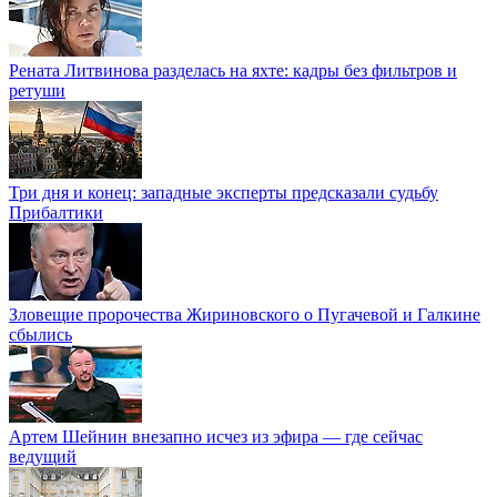
Рената Литвинова разделась на яхте: кадры без фильтров и
ретуши
Три дня и конец: западные эксперты предсказали судьбу
Прибалтики
Зловещие пророчества Жириновского о Пугачевой и Галкине
сбылись
Артем Шейнин внезапно исчез из эфира — где сейчас
ведущий