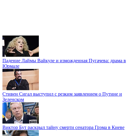
Падение Лаймы Вайкуле и изможденная Пугачева: драма в
Юрмале
Стивен Сигал выступил с резким заявлением о Путине и
Зеленском
Виктор Бут раскрыл тайну смерти сенатора Грэма в Киеве