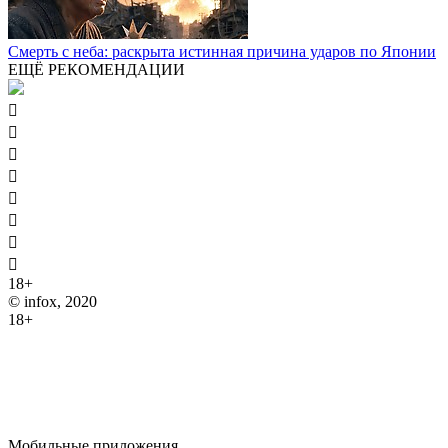
Смерть с неба: раскрыта истинная причина ударов по Японии
ЕЩЁ РЕКОМЕНДАЦИИ








18+
© infox, 2020
18+
На информационных ресурсах INFOX применяются
рекомендательные технологии (информационные технологии
предоставления информации на основе сбора, систематизации
и анализа сведений, относящихся к предпочтениям
пользователей сети "Интернет", находящихся на территории
Российской Федерации).
Мобильные приложения