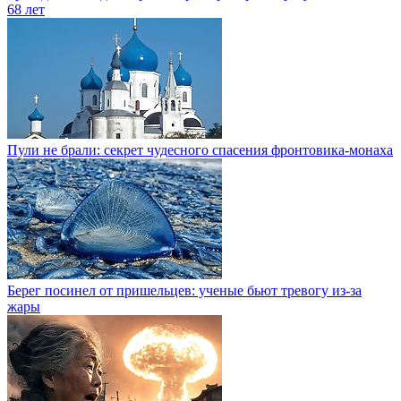
68 лет
Пули не брали: секрет чудесного спасения фронтовика-монаха
Берег посинел от пришельцев: ученые бьют тревогу из-за
жары