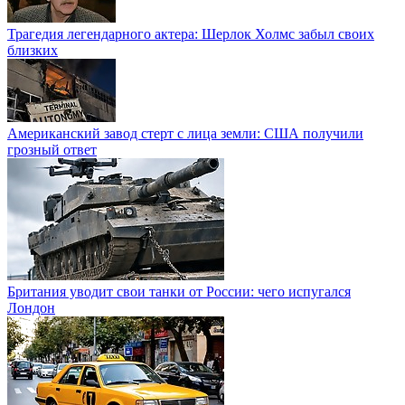
Трагедия легендарного актера: Шерлок Холмс забыл своих
близких
Американский завод стерт с лица земли: США получили
грозный ответ
Британия уводит свои танки от России: чего испугался
Лондон