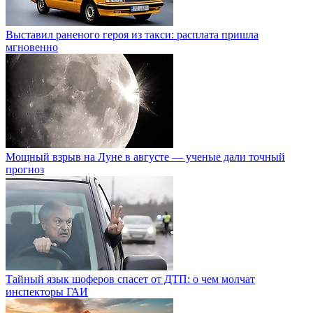
Выставил раненого героя из такси: расплата пришла
мгновенно
Мощный взрыв на Луне в августе — ученые дали точный
прогноз
Тайный язык шоферов спасет от ДТП: о чем молчат
инспекторы ГАИ