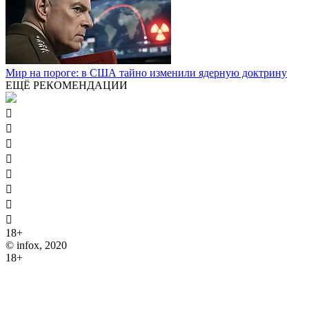
Мир на пороге: в США тайно изменили ядерную доктрину
ЕЩЁ РЕКОМЕНДАЦИИ








18+
© infox, 2020
18+
На информационных ресурсах INFOX применяются
рекомендательные технологии (информационные технологии
предоставления информации на основе сбора, систематизации
и анализа сведений, относящихся к предпочтениям