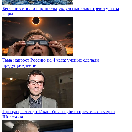
Берег посинел от пришельцев: ученые бьют тревогу из-за
жары
Тьма накроет Россию на 4 часа: ученые сделали
предупреждение
Прощай, легенда: Иван Ургант убит горем из-за смерти
Шолохова