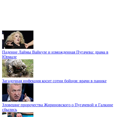
Падение Лаймы Вайкуле и изможденная Пугачева: драма в
Юрмале
Загадочная инфекция косит сотни бойцов: врачи в панике
Зловещие пророчества Жириновского о Пугачевой и Галкине
сбылись