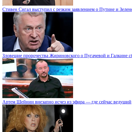
Стивен Сигал выступил с резким заявлением о Путине и Зелен
Зловещие пророчества Жириновского о Пугачевой и Галкине с
Артем Шейнин внезапно исчез из эфира — где сейчас ведущий