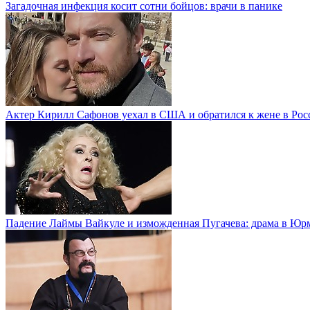
Загадочная инфекция косит сотни бойцов: врачи в панике
Актер Кирилл Сафонов уехал в США и обратился к жене в Рос
Падение Лаймы Вайкуле и изможденная Пугачева: драма в Юр