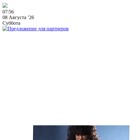
0
7
:
5
6
08 Августа ’26
Суббота