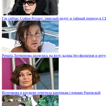
Где сейчас София Ротару: тяжелый недуг и тайный переезд в
Рената Литвинова разделась на яхте: кадры без фильтров и рет
Волочкова в кружеве ответила критикам словами Раневской