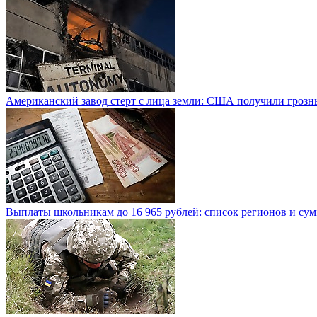
Американский завод стерт с лица земли: США получили грозн
Выплаты школьникам до 16 965 рублей: список регионов и су