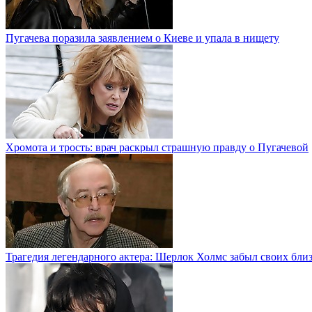
Пугачева поразила заявлением о Киеве и упала в нищету
Хромота и трость: врач раскрыл страшную правду о Пугачевой
Трагедия легендарного актера: Шерлок Холмс забыл своих бли