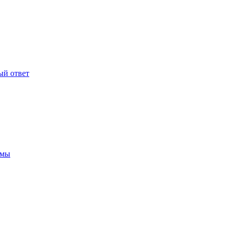
ый ответ
ммы