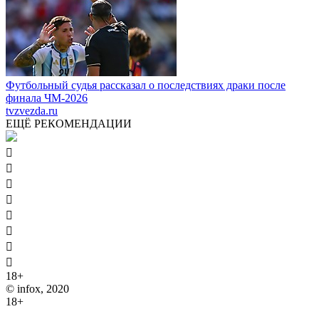
Футбольный судья рассказал о последствиях драки после
финала ЧМ-2026
tvzvezda.ru
ЕЩЁ РЕКОМЕНДАЦИИ








18+
© infox, 2020
18+
На информационных ресурсах INFOX применяются