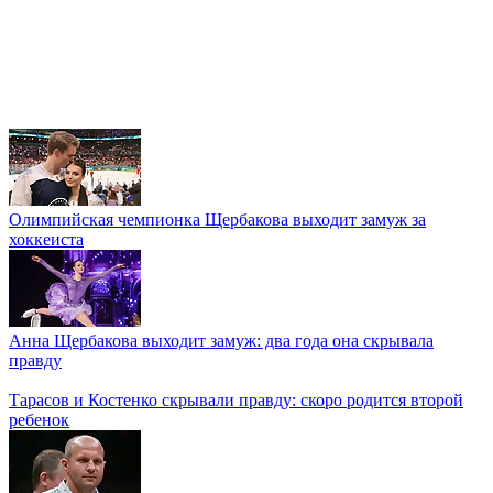
Олимпийская чемпионка Щербакова выходит замуж за
хоккеиста
Анна Щербакова выходит замуж: два года она скрывала
правду
Тарасов и Костенко скрывали правду: скоро родится второй
ребенок