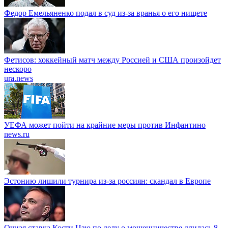
Федор Емельяненко подал в суд из-за вранья о его нищете
Фетисов: хоккейный матч между Россией и США произойдет
нескоро
ura.news
УЕФА может пойти на крайние меры против Инфантино
news.ru
Эстонию лишили турнира из-за россиян: скандал в Европе
Очная ставка Кости Цзю по делу о мошенничестве длилась 8