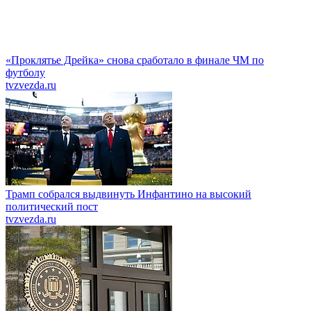
«Проклятье Дрейка» снова сработало в финале ЧМ по
футболу
tvzvezda.ru
Трамп собрался выдвинуть Инфантино на высокий
политический пост
tvzvezda.ru