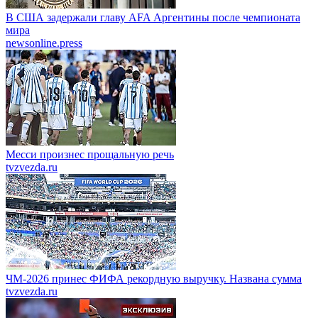
В США задержали главу AFA Аргентины после чемпионата
мира
newsonline.press
Месси произнес прощальную речь
tvzvezda.ru
ЧМ-2026 принес ФИФА рекордную выручку. Названа сумма
tvzvezda.ru