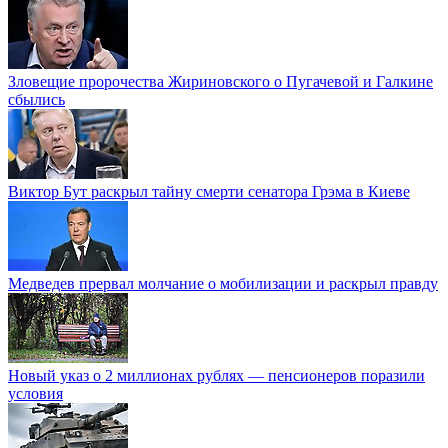
Зловещие пророчества Жириновского о Пугачевой и Галкине
сбылись
Виктор Бут раскрыл тайну смерти сенатора Грэма в Киеве
Медведев прервал молчание о мобилизации и раскрыл правду
Новый указ о 2 миллионах рублях — пенсионеров поразили
условия