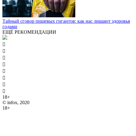
Тайный сговор пищевых гигантов: как нас лишают здоровья
годами
ЕЩЁ РЕКОМЕНДАЦИИ








18+
© infox, 2020
18+
На информационных ресурсах INFOX применяются
рекомендательные технологии (информационные технологии
предоставления информации на основе сбора, систематизации
и анализа сведений, относящихся к предпочтениям
пользователей сети "Интернет", находящихся на территории