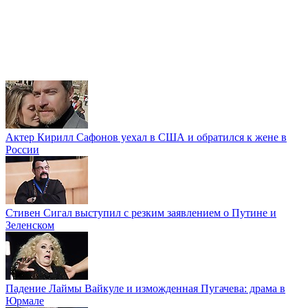
Актер Кирилл Сафонов уехал в США и обратился к жене в
России
Стивен Сигал выступил с резким заявлением о Путине и
Зеленском
Падение Лаймы Вайкуле и изможденная Пугачева: драма в
Юрмале