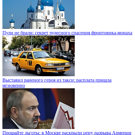
Пули не брали: секрет чудесного спасения фронтовика-монаха
Выставил раненого героя из такси: расплата пришла
мгновенно
Прощайте льготы: в Москве раскрыли цену разрыва Армении