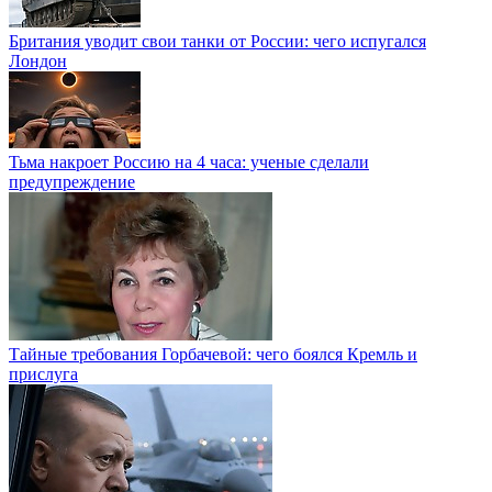
Британия уводит свои танки от России: чего испугался
Лондон
Тьма накроет Россию на 4 часа: ученые сделали
предупреждение
Тайные требования Горбачевой: чего боялся Кремль и
прислуга