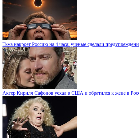
Тьма накроет Россию на 4 часа: ученые сделали предупреждени
Актер Кирилл Сафонов уехал в США и обратился к жене в Рос