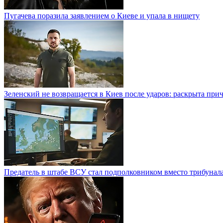
Пугачева поразила заявлением о Киеве и упала в нищету
Зеленский не возвращается в Киев после ударов: раскрыта при
Предатель в штабе ВСУ стал подполковником вместо трибунал