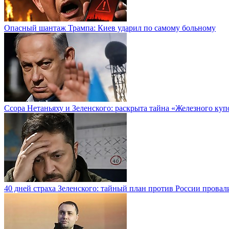
Опасный шантаж Трампа: Киев ударил по самому больному
Ссора Нетаньяху и Зеленского: раскрыта тайна «Железного куп
40 дней страха Зеленского: тайный план против России провал