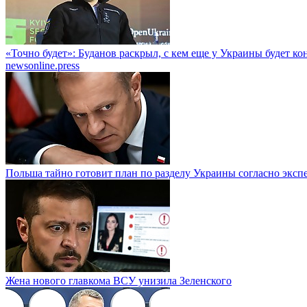
«Точно будет»: Буданов раскрыл, с кем еще у Украины будет к
newsonline.press
Польша тайно готовит план по разделу Украины согласно эксп
Жена нового главкома ВСУ унизила Зеленского