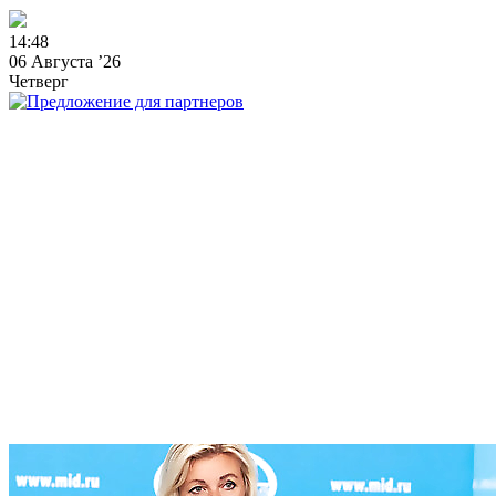
1
4
:
4
8
06 Августа ’26
Четверг