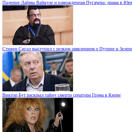
Падение Лаймы Вайкуле и изможденная Пугачева: драма в Юр
Стивен Сигал выступил с резким заявлением о Путине и Зелен
Виктор Бут раскрыл тайну смерти сенатора Грэма в Киеве