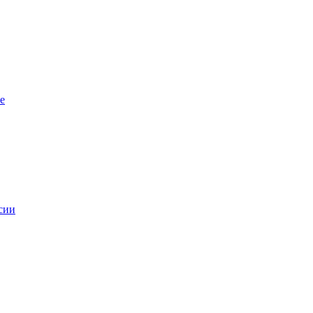
е
сии