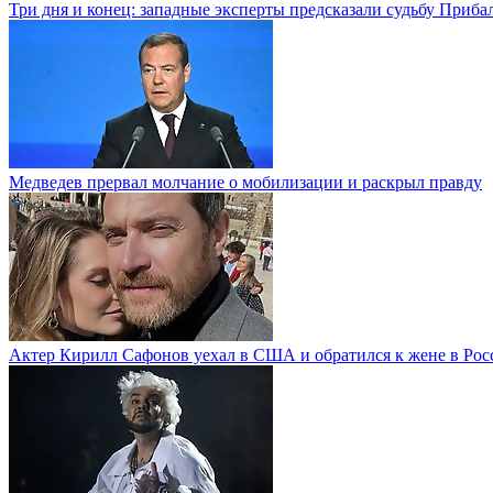
Три дня и конец: западные эксперты предсказали судьбу Приба
Медведев прервал молчание о мобилизации и раскрыл правду
Актер Кирилл Сафонов уехал в США и обратился к жене в Рос