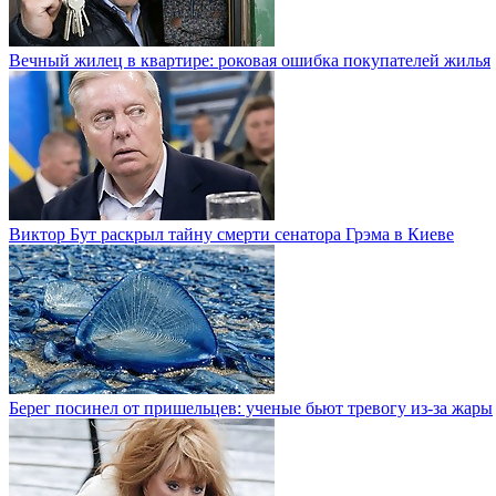
Вечный жилец в квартире: роковая ошибка покупателей жилья
Виктор Бут раскрыл тайну смерти сенатора Грэма в Киеве
Берег посинел от пришельцев: ученые бьют тревогу из-за жары