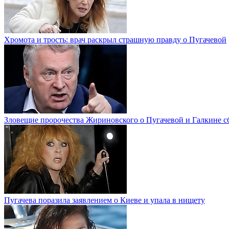
Хромота и трость: врач раскрыл страшную правду о Пугачевой
Зловещие пророчества Жириновского о Пугачевой и Галкине с
Пугачева поразила заявлением о Киеве и упала в нищету