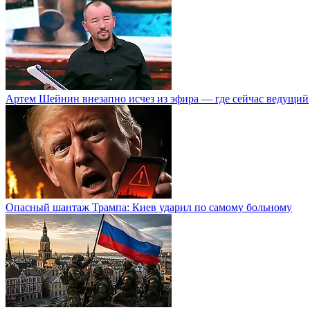
Артем Шейнин внезапно исчез из эфира — где сейчас ведущий
Опасный шантаж Трампа: Киев ударил по самому больному