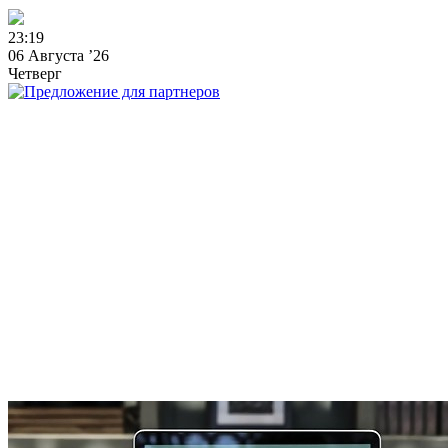
2
3
:
1
9
06 Августа ’26
Четверг