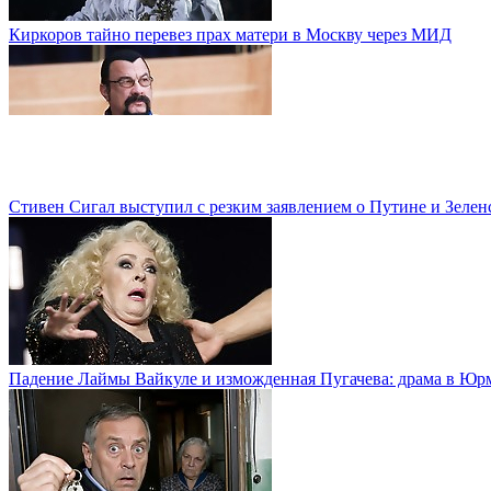
Киркоров тайно перевез прах матери в Москву через МИД
Стивен Сигал выступил с резким заявлением о Путине и Зелен
Падение Лаймы Вайкуле и изможденная Пугачева: драма в Юр