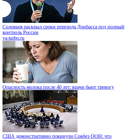
Соловьев раскрыл сроки перехода Донбасса под полный
контроль России
ya-turbo.ru
Опасность молока после 40 лет: врачи бьют тревогу
США демонстративно покинули Совбез ООН: что