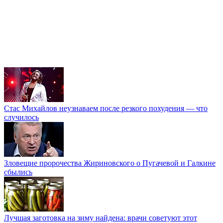
Стас Михайлов неузнаваем после резкого похудения — что
случилось
Зловещие пророчества Жириновского о Пугачевой и Галкине
сбылись
Лучшая заготовка на зиму найдена: врачи советуют этот