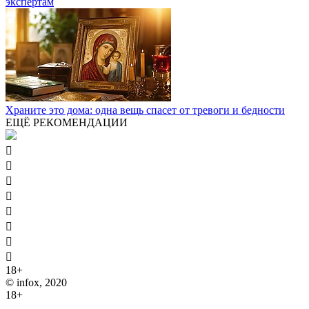
экспертам
Храните это дома: одна вещь спасет от тревоги и бедности
ЕЩЁ РЕКОМЕНДАЦИИ








18+
© infox, 2020
18+
На информационных ресурсах INFOX применяются