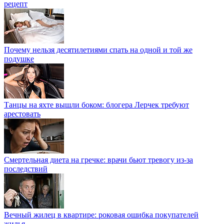
рецепт
Почему нельзя десятилетиями спать на одной и той же
подушке
Танцы на яхте вышли боком: блогера Лерчек требуют
арестовать
Смертельная диета на гречке: врачи бьют тревогу из-за
последствий
Вечный жилец в квартире: роковая ошибка покупателей
жилья