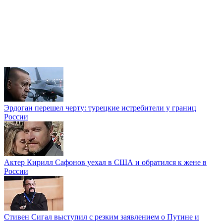
Эрдоган перешел черту: турецкие истребители у границ
России
Актер Кирилл Сафонов уехал в США и обратился к жене в
России
Стивен Сигал выступил с резким заявлением о Путине и