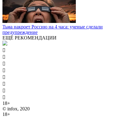
Тьма накроет Россию на 4 часа: ученые сделали
предупреждение
ЕЩЁ РЕКОМЕНДАЦИИ








18+
© infox, 2020
18+
На информационных ресурсах INFOX применяются
рекомендательные технологии (информационные технологии
предоставления информации на основе сбора, систематизации
и анализа сведений, относящихся к предпочтениям