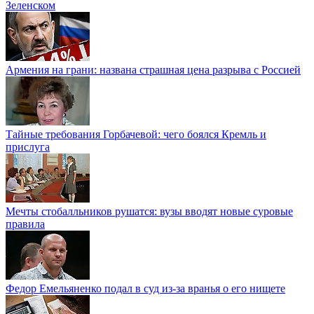
Зеленском
Армения на грани: названа страшная цена разрыва с Россией
Тайные требования Горбачевой: чего боялся Кремль и
прислуга
Мечты стобалльников рушатся: вузы вводят новые суровые
правила
Федор Емельяненко подал в суд из-за вранья о его нищете