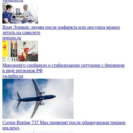
Врач Лоиков: людям после инфаркта или инсульта можно
летать на самолете
regions.ru
Минэнерго сообщило о стабилизации ситуации с бензином
в ряде регионов РФ
ya-turbo.ru
Сотни Boeing 737 Max проверят после обнаружения трещин
ura.news