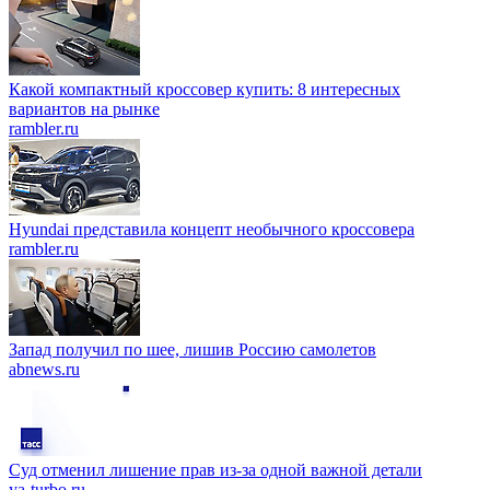
Какой компактный кроссовер купить: 8 интересных
вариантов на рынке
rambler.ru
Hyundai представила концепт необычного кроссовера
rambler.ru
Запад получил по шее, лишив Россию самолетов
abnews.ru
Суд отменил лишение прав из-за одной важной детали
ya-turbo.ru