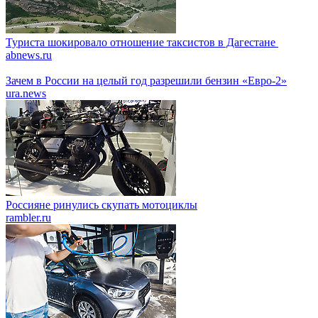
Туриста шокировало отношение таксистов в Дагестане
abnews.ru
Зачем в России на целый год разрешили бензин «Евро-2»
ura.news
Россияне ринулись скупать мотоциклы
rambler.ru