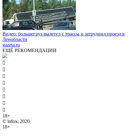
Видео: большегруз вылетел с трассы и затруднил проезд в
Ленобласти
gazeta.ru
ЕЩЁ РЕКОМЕНДАЦИИ








18+
© infox, 2020
18+
На информационных ресурсах INFOX применяются