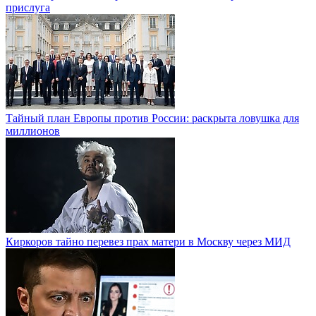
прислуга
Тайный план Европы против России: раскрыта ловушка для
миллионов
Киркоров тайно перевез прах матери в Москву через МИД