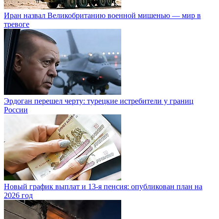
Иран назвал Великобританию военной мишенью — мир в
тревоге
Эрдоган перешел черту: турецкие истребители у границ
России
Новый график выплат и 13-я пенсия: опубликован план на
2026 год