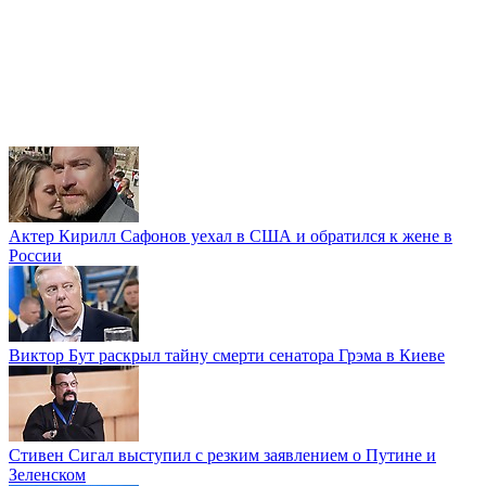
Актер Кирилл Сафонов уехал в США и обратился к жене в
России
Виктор Бут раскрыл тайну смерти сенатора Грэма в Киеве
Стивен Сигал выступил с резким заявлением о Путине и
Зеленском