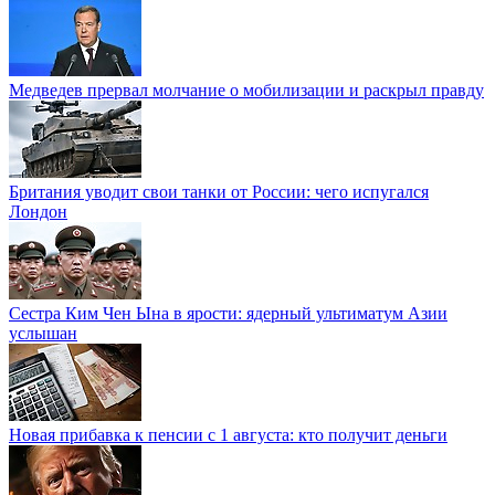
Медведев прервал молчание о мобилизации и раскрыл правду
Британия уводит свои танки от России: чего испугался
Лондон
Сестра Ким Чен Ына в ярости: ядерный ультиматум Азии
услышан
Новая прибавка к пенсии с 1 августа: кто получит деньги