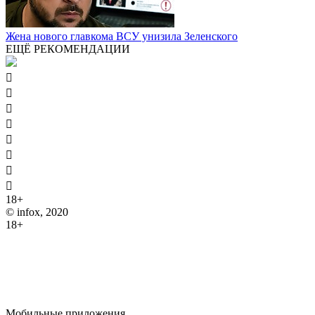
Жена нового главкома ВСУ унизила Зеленского
ЕЩЁ РЕКОМЕНДАЦИИ








18+
© infox, 2020
18+
На информационных ресурсах INFOX применяются
рекомендательные технологии (информационные технологии
предоставления информации на основе сбора, систематизации
и анализа сведений, относящихся к предпочтениям
пользователей сети "Интернет", находящихся на территории
Российской Федерации).
Мобильные приложения