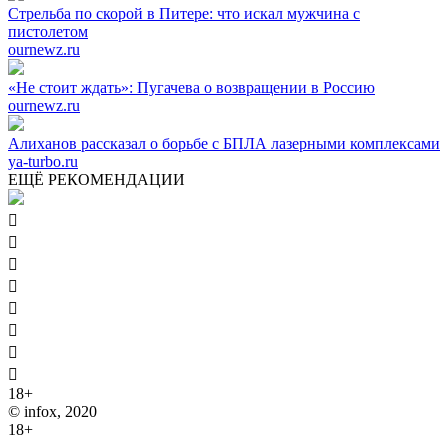
Стрельба по скорой в Питере: что искал мужчина с
пистолетом
ournewz.ru
«Не стоит ждать»: Пугачева о возвращении в Россию
ournewz.ru
Алиханов рассказал о борьбе с БПЛА лазерными комплексами
ya-turbo.ru
ЕЩЁ РЕКОМЕНДАЦИИ








18+
© infox, 2020
18+
На информационных ресурсах INFOX применяются