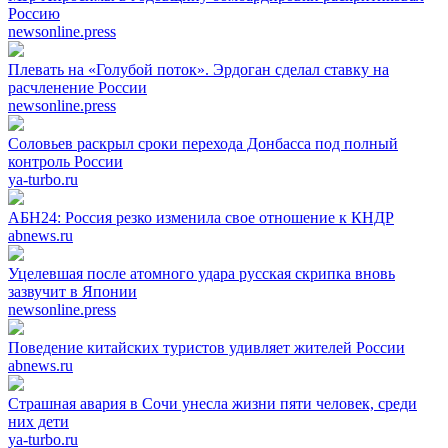
Россию
newsonline.press
Плевать на «Голубой поток». Эрдоган сделал ставку на
расчленение России
newsonline.press
Соловьев раскрыл сроки перехода Донбасса под полный
контроль России
ya-turbo.ru
АБН24: Россия резко изменила свое отношение к КНДР
abnews.ru
Уцелевшая после атомного удара русская скрипка вновь
зазвучит в Японии
newsonline.press
Поведение китайских туристов удивляет жителей России
abnews.ru
Страшная авария в Сочи унесла жизни пяти человек, среди
них дети
ya-turbo.ru