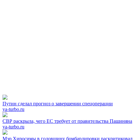
Путин сделал прогноз о завершении спецоперации
ya-turbo.ru
СВР раскрыла, чего ЕС требует от правительства Пашиняна
ya-turbo.ru
Мэр Хиросимы в годовщину бомбардировки раскритиковал