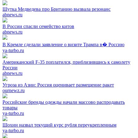
Шутка Медведева про Британию вызвала резонанс
abnews.ru
В России спасли семейство китов
abnews.ru
В Кремле сделали заявление о визите Трампа в� Россию
ya-turbo.ru
Американский F-35 поплатился, приблизившись к самолету
России
abnews.ru
Угроза из Азии: Россия оценивает размещение ракет
ournewz.ru
Российские бренды одежды начали массово распродавать
товары
ya-turbo.ru
Шохин назвал текущий курс рубля переукрепленным
ya-turbo.ru