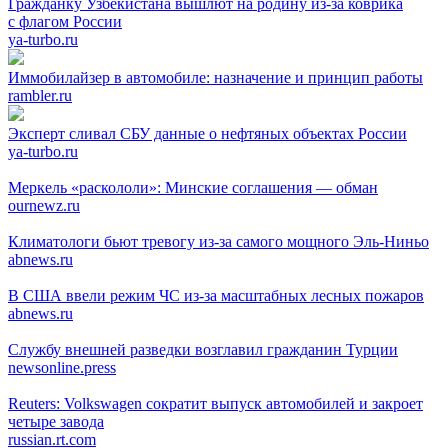
Гражданку Узбекистана вышлют на родину из-за коврика
с флагом России
ya-turbo.ru
Иммобилайзер в автомобиле: назначение и принцип работы
rambler.ru
Эксперт сливал СБУ данные о нефтяных объектах России
ya-turbo.ru
Меркель «раскололи»: Минские соглашения — обман
ournewz.ru
Климатологи бьют тревогу из-за самого мощного Эль-Ниньо
abnews.ru
В США ввели режим ЧС из-за масштабных лесных пожаров
abnews.ru
Службу внешней разведки возглавил гражданин Турции
newsonline.press
Reuters: Volkswagen сократит выпуск автомобилей и закроет
четыре завода
russian.rt.com