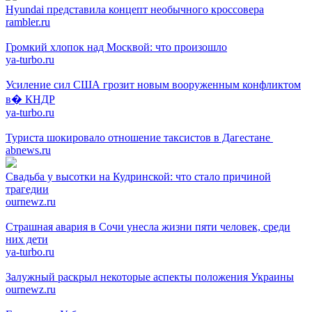
Hyundai представила концепт необычного кроссовера
rambler.ru
Громкий хлопок над Москвой: что произошло
ya-turbo.ru
Усиление сил США грозит новым вооруженным конфликтом
в� КНДР
ya-turbo.ru
Туриста шокировало отношение таксистов в Дагестане
abnews.ru
Свадьба у высотки на Кудринской: что стало причиной
трагедии
ournewz.ru
Страшная авария в Сочи унесла жизни пяти человек, среди
них дети
ya-turbo.ru
Залужный раскрыл некоторые аспекты положения Украины
ournewz.ru