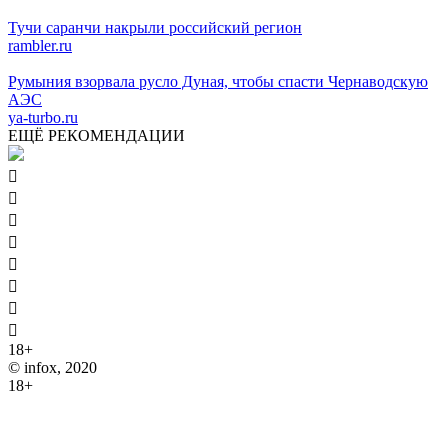
Тучи саранчи накрыли российский регион
rambler.ru
Румыния взорвала русло Дуная, чтобы спасти Чернаводскую
АЭС
ya-turbo.ru
ЕЩЁ РЕКОМЕНДАЦИИ








18+
© infox, 2020
18+
На информационных ресурсах INFOX применяются
рекомендательные технологии (информационные технологии
предоставления информации на основе сбора, систематизации