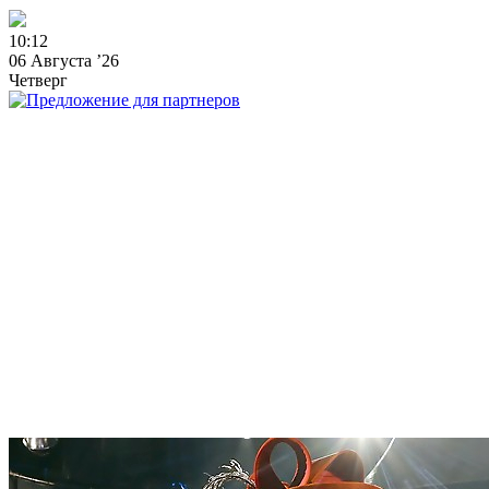
1
0
:
1
2
06 Августа ’26
Четверг