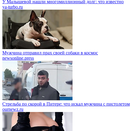
У Малышевой нашли многомиллионный долг: что известно
ya-turbo.ru
Мужчина отправил прах своей собаки в космос
newsonline.press
Стрельба по скорой в Питере: что искал мужчина с пистолетом
ournewz.ru