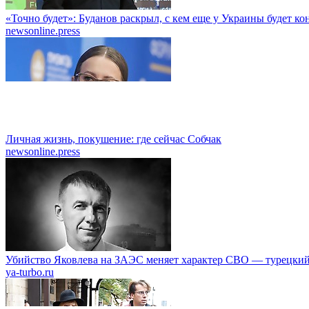
«Точно будет»: Буданов раскрыл, с кем еще у Украины будет к
newsonline.press
Личная жизнь, покушение: где сейчас Собчак
newsonline.press
Убийство Яковлева на ЗАЭС меняет характер СВО — турецкий
ya-turbo.ru