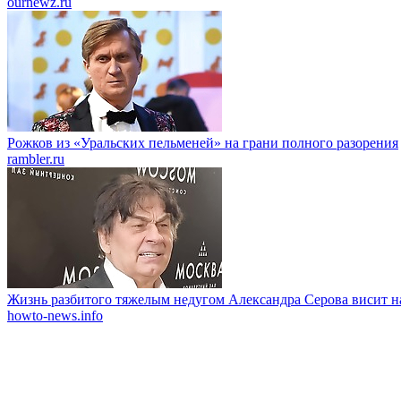
ournewz.ru
Рожков из «Уральских пельменей» на грани полного разорения
rambler.ru
Жизнь разбитого тяжелым недугом Александра Серова висит н
howto-news.info