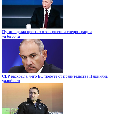
Путин сделал прогноз о завершении спецоперации
ya-turbo.ru
СВР раскрыла, чего ЕС требует от правительства Пашиняна
ya-turbo.ru