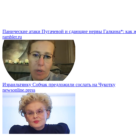
Панические атаки Пугачевой и сдающие нервы Галкина*: как ж
rambler.ru
Израильтянку Собчак предложили сослать на Чукотку
newsonline.press