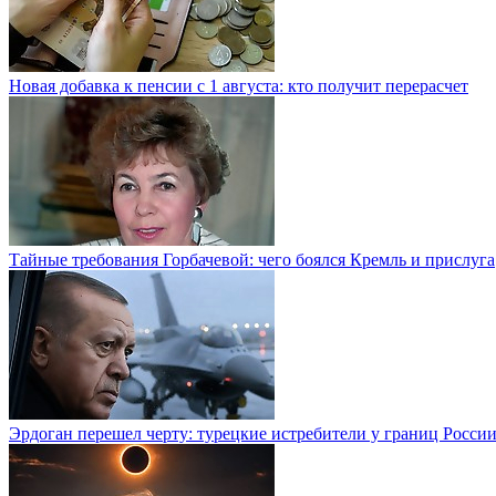
Новая добавка к пенсии с 1 августа: кто получит перерасчет
Тайные требования Горбачевой: чего боялся Кремль и прислуга
Эрдоган перешел черту: турецкие истребители у границ Росси