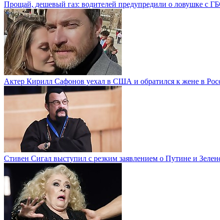
Прощай, дешевый газ: водителей предупредили о ловушке с Г
Актер Кирилл Сафонов уехал в США и обратился к жене в Рос
Стивен Сигал выступил с резким заявлением о Путине и Зелен