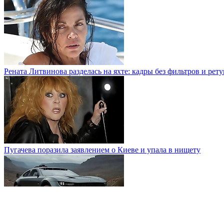
Рената Литвинова разделась на яхте: кадры без фильтров и рет
Пугачева поразила заявлением о Киеве и упала в нищету