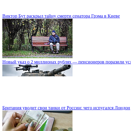
Виктор Бут раскрыл тайну смерти сенатора Грэма в Киеве
Новый указ о 2 миллионах рублях — пенсионеров поразили ус
Британия уводит свои танки от России: чего испугался Лондон