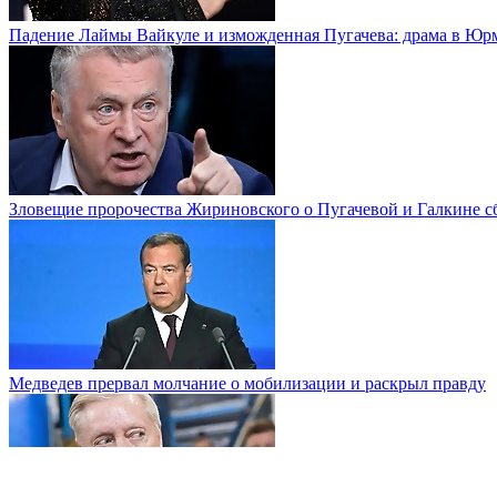
Падение Лаймы Вайкуле и изможденная Пугачева: драма в Юр
Зловещие пророчества Жириновского о Пугачевой и Галкине с
Медведев прервал молчание о мобилизации и раскрыл правду