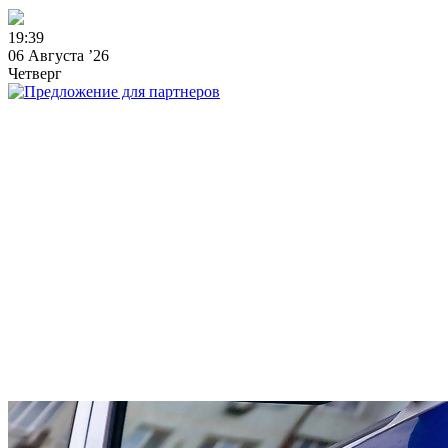
1
9
:
3
9
06 Августа ’26
Четверг