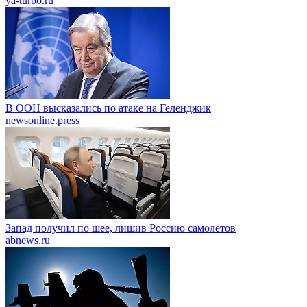
ya-turbo.ru
В ООН высказались по атаке на Геленджик
newsonline.press
Запад получил по шее, лишив Россию самолетов
abnews.ru