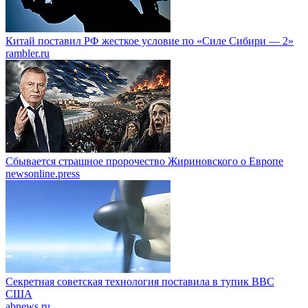
Китай поставил РФ жесткое условие по «Силе Сибири — 2»
rambler.ru
Сбывается страшное пророчество Жириновского о Европе
newsonline.press
Секретная советская технология поставила в тупик ВВС
США
abnews.ru