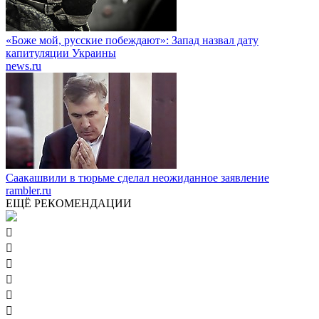
«Боже мой, русские побеждают»: Запад назвал дату
капитуляции Украины
news.ru
Саакашвили в тюрьме сделал неожиданное заявление
rambler.ru
ЕЩЁ РЕКОМЕНДАЦИИ





