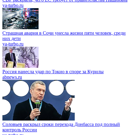
ya-turbo.ru
Страшная авария в Сочи унесла жизни пяти человек, среди
них дети
ya-turbo.ru
Россия нанесла удар по Токио в споре за Курилы
abnews.ru
Соловьев раскрыл сроки перехода Донбасса под полный
контроль России