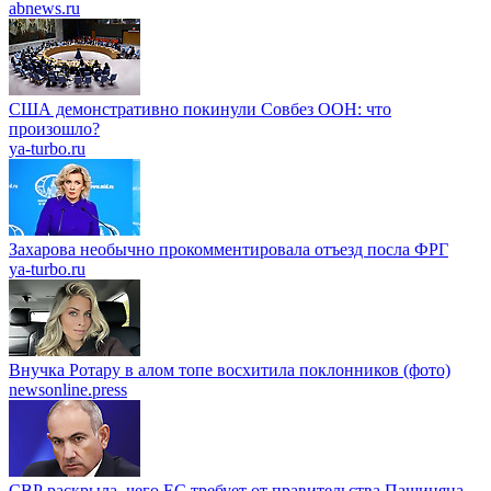
abnews.ru
США демонстративно покинули Совбез ООН: что
произошло?
ya-turbo.ru
Захарова необычно прокомментировала отъезд посла ФРГ
ya-turbo.ru
Внучка Ротару в алом топе восхитила поклонников (фото)
newsonline.press
СВР раскрыла, чего ЕС требует от правительства Пашиняна