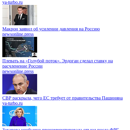
ya-turbo.ru
Макрон заявил об усилении давления на Россию
newsonline.press
Плевать на «Голубой поток». Эрдоган сделал ставку на
расчленение России
newsonline.press
СВР раскрыла, чего ЕС требует от правительства Пашиняна
ya-turbo.ru
Захарова необычно прокомментировала отъезд посла ФРГ