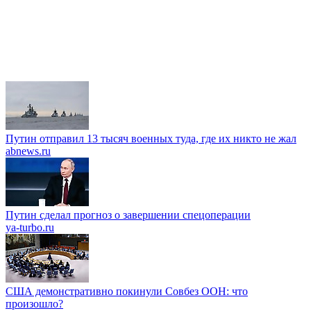
Путин отправил 13 тысяч военных туда, где их никто не жал
abnews.ru
Путин сделал прогноз о завершении спецоперации
ya-turbo.ru
США демонстративно покинули Совбез ООН: что
произошло?