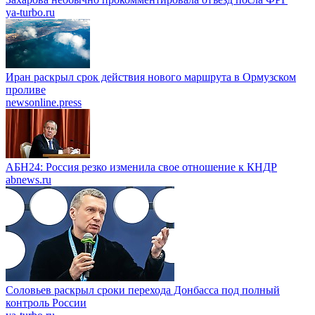
ya-turbo.ru
Иран раскрыл срок действия нового маршрута в Ормузском
проливе
newsonline.press
АБН24: Россия резко изменила свое отношение к КНДР
abnews.ru
Соловьев раскрыл сроки перехода Донбасса под полный
контроль России