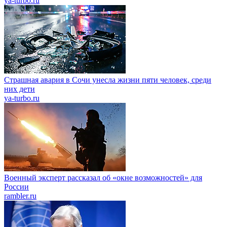
ya-turbo.ru
Страшная авария в Сочи унесла жизни пяти человек, среди
них дети
ya-turbo.ru
Военный эксперт рассказал об «окне возможностей» для
России
rambler.ru