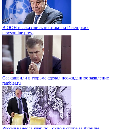
В ООН высказались по атаке на Геленджик
newsonline.press
Саакашвили в тюрьме сделал неожиданное заявление
rambler.ru
Россия нанесла удар по Токио в споре за Курилы