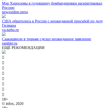
Мэр Хиросимы в годовщину бомбардировки раскритиковал
Россию
newsonline.press
США обратились к России с неожиданной просьбой по делу
Гилмана
ya-turbo.ru
Саакашвили в тюрьме сделал неожиданное заявление
rambler.ru
ЕЩЁ РЕКОМЕНДАЦИИ








18+
© infox, 2020
18+