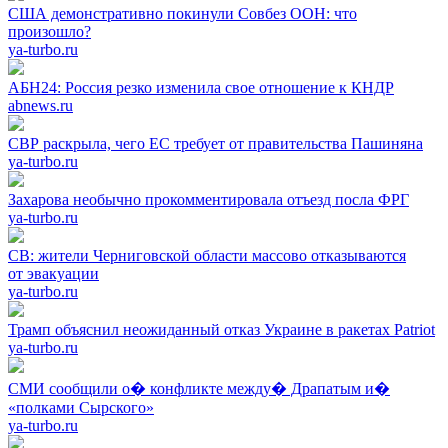
США демонстративно покинули Совбез ООН: что
произошло?
ya-turbo.ru
АБН24: Россия резко изменила свое отношение к КНДР
abnews.ru
СВР раскрыла, чего ЕС требует от правительства Пашиняна
ya-turbo.ru
Захарова необычно прокомментировала отъезд посла ФРГ
ya-turbo.ru
СВ: жители Черниговской области массово отказываются
от эвакуации
ya-turbo.ru
Трамп объяснил неожиданный отказ Украине в ракетах Patriot
ya-turbo.ru
СМИ сообщили о� конфликте между� Драпатым и�
«полками Сырского»
ya-turbo.ru