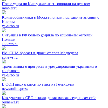
После удара по Киеву жители заговорили на русском
rambler.ru
Криптообменники в Москве попали под удар из-за связи с
Киевом
ya-turbo.ru
Ситуация в РФ больно ударила по кошелькам жителей
Польши
abnews.ru
PM: США бросает в дрожь от слов Медведева
abnews.ru
Трамп заявил о прогрессе в урегулировании украинского
конфликта
ya-turbo.ru
В ООН высказались по атаке на Геленджик
newsonline.press
Как участник СВО выжил, делая массаж сердца сам себе
ournewz.ru