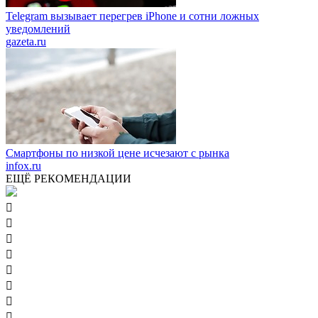
Telegram вызывает перегрев iPhone и сотни ложных
уведомлений
gazeta.ru
Смартфоны по низкой цене исчезают с рынка
infox.ru
ЕЩЁ РЕКОМЕНДАЦИИ







