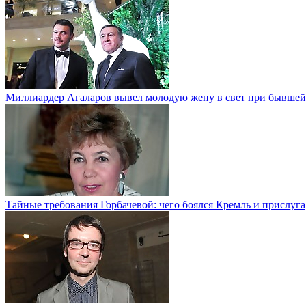
Миллиардер Агаларов вывел молодую жену в свет при бывшей
Тайные требования Горбачевой: чего боялся Кремль и прислуга