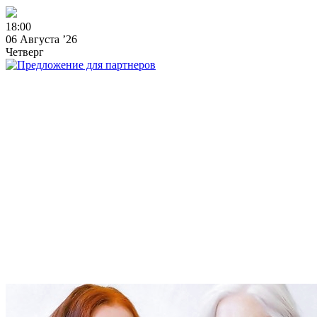
1
8
:
0
0
06 Августа ’26
Четверг