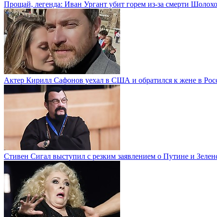
Прощай, легенда: Иван Ургант убит горем из-за смерти Шолох
Актер Кирилл Сафонов уехал в США и обратился к жене в Рос
Стивен Сигал выступил с резким заявлением о Путине и Зелен