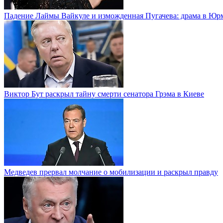
Падение Лаймы Вайкуле и изможденная Пугачева: драма в Юр
Виктор Бут раскрыл тайну смерти сенатора Грэма в Киеве
Медведев прервал молчание о мобилизации и раскрыл правду