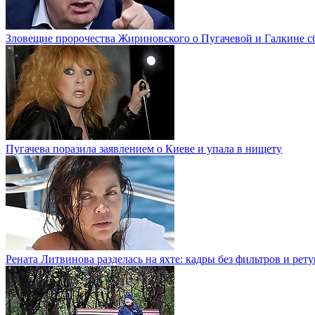
Зловещие пророчества Жириновского о Пугачевой и Галкине с
Пугачева поразила заявлением о Киеве и упала в нищету
Рената Литвинова разделась на яхте: кадры без фильтров и рет