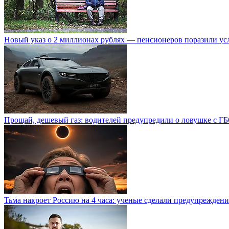
Новый указ о 2 миллионах рублях — пенсионеров поразили ус
Прощай, дешевый газ: водителей предупредили о ловушке с Г
Тьма накроет Россию на 4 часа: ученые сделали предупреждени