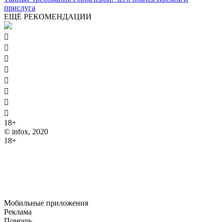
прислуга
ЕЩЁ РЕКОМЕНДАЦИИ








18+
© infox, 2020
18+
На информационных ресурсах INFOX применяются
рекомендательные технологии (информационные технологии
предоставления информации на основе сбора, систематизации
и анализа сведений, относящихся к предпочтениям
пользователей сети "Интернет", находящихся на территории
Российской Федерации).
Мобильные приложения
Реклама
Помощь