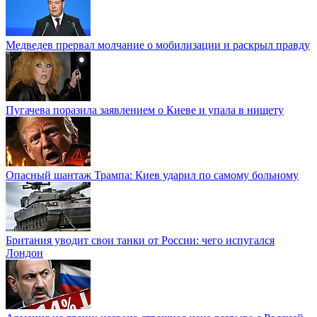
Медведев прервал молчание о мобилизации и раскрыл правду
Пугачева поразила заявлением о Киеве и упала в нищету
Опасный шантаж Трампа: Киев ударил по самому больному
Британия уводит свои танки от России: чего испугался
Лондон