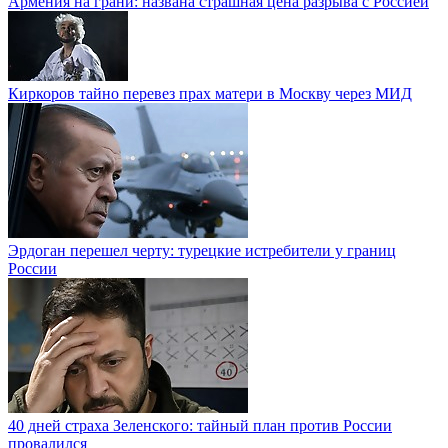
Армения на грани: названа страшная цена разрыва с Россией
Киркоров тайно перевез прах матери в Москву через МИД
Эрдоган перешел черту: турецкие истребители у границ
России
40 дней страха Зеленского: тайный план против России
провалился