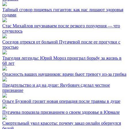
Тайный сговор пищевых гигантов: как нас лишают здоровья
годами
Стас Михайлов неузнаваем после резкого похудения — что
случилось
Соседов отрекся от больной Пугачевой после ее прогулки с
тростью
Трагедия легенды: Юрий Мороз проиграл борьбу за жизнь в
68 лет
Опасность ваших наушников: врачи бьют тревогу из-за грибка
Предательство и ад на душе: Якубович сделал честное
признание
Ольге Бузовой грозит новая операция после травмы в душе
Пугачева поразила признанием о своем здоровье в Юрмале
Смертельный укол красоты: почему заказ онлайн обернулся
бедой