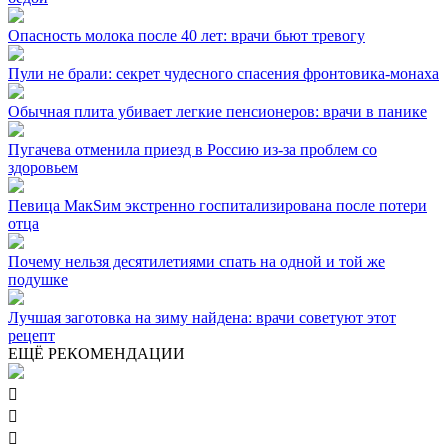
Опасность молока после 40 лет: врачи бьют тревогу
Пули не брали: секрет чудесного спасения фронтовика-монаха
Обычная плита убивает легкие пенсионеров: врачи в панике
Пугачева отменила приезд в Россию из-за проблем со
здоровьем
Певица МакSим экстренно госпитализирована после потери
отца
Почему нельзя десятилетиями спать на одной и той же
подушке
Лучшая заготовка на зиму найдена: врачи советуют этот
рецепт
ЕЩЁ РЕКОМЕНДАЦИИ


