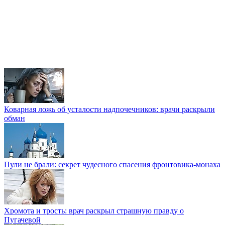
Коварная ложь об усталости надпочечников: врачи раскрыли
обман
Пули не брали: секрет чудесного спасения фронтовика-монаха
Хромота и трость: врач раскрыл страшную правду о
Пугачевой