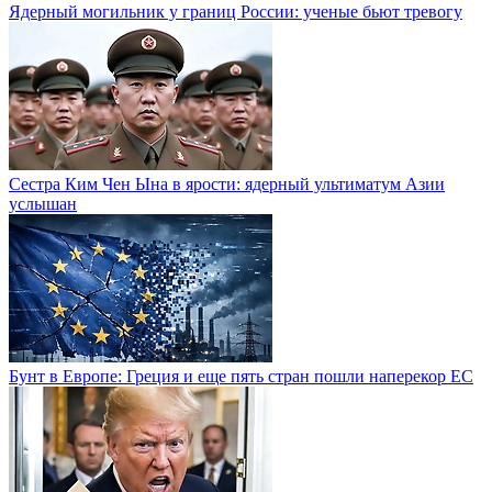
Ядерный могильник у границ России: ученые бьют тревогу
Сестра Ким Чен Ына в ярости: ядерный ультиматум Азии
услышан
Бунт в Европе: Греция и еще пять стран пошли наперекор ЕС