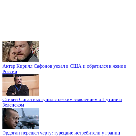
Актер Кирилл Сафонов уехал в США и обратился к жене в
России
Стивен Сигал выступил с резким заявлением о Путине и
Зеленском
Эрдоган перешел черту: турецкие истребители у границ