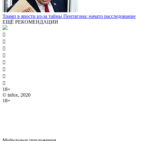
Трамп в ярости из-за тайны Пентагона: начато расследование
ЕЩЁ РЕКОМЕНДАЦИИ








18+
© infox, 2020
18+
На информационных ресурсах INFOX применяются
рекомендательные технологии (информационные технологии
предоставления информации на основе сбора, систематизации
и анализа сведений, относящихся к предпочтениям
пользователей сети "Интернет", находящихся на территории
Российской Федерации).
Мобильные приложения