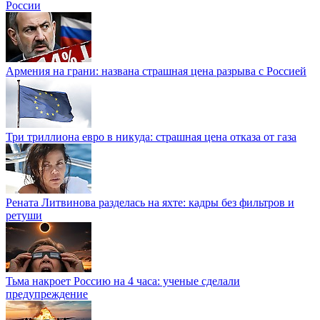
России
Армения на грани: названа страшная цена разрыва с Россией
Три триллиона евро в никуда: страшная цена отказа от газа
Рената Литвинова разделась на яхте: кадры без фильтров и
ретуши
Тьма накроет Россию на 4 часа: ученые сделали
предупреждение