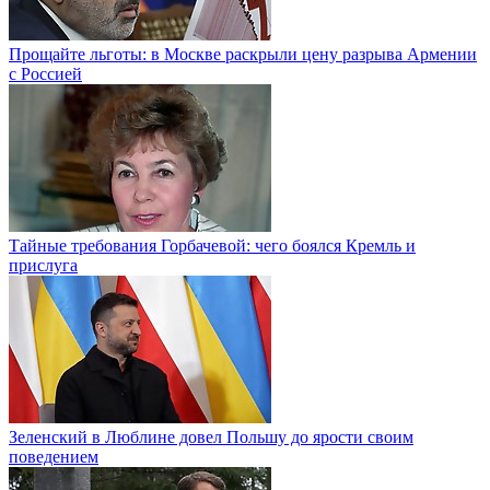
Прощайте льготы: в Москве раскрыли цену разрыва Армении
с Россией
Тайные требования Горбачевой: чего боялся Кремль и
прислуга
Зеленский в Люблине довел Польшу до ярости своим
поведением