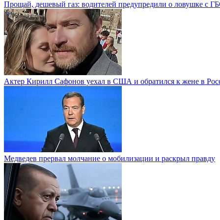
Прощай, дешевый газ: водителей предупредили о ловушке с Г
Актер Кирилл Сафонов уехал в США и обратился к жене в Рос
Медведев прервал молчание о мобилизации и раскрыл правду