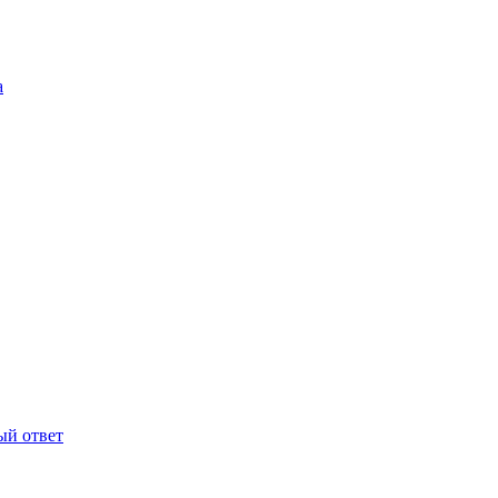
а
ый ответ