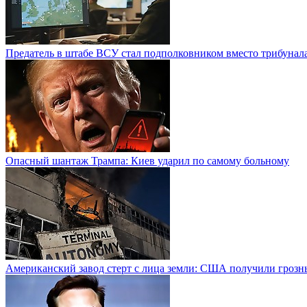
Предатель в штабе ВСУ стал подполковником вместо трибунал
Опасный шантаж Трампа: Киев ударил по самому больному
Американский завод стерт с лица земли: США получили грозн