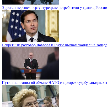
Эрдоган перешел черту: турецкие истребители у границ Росси
Секретный разговор Лаврова и Рубио вызвал скандал на Запад
Путин напомнил об обмане НАТО и предрек судьбу западных з