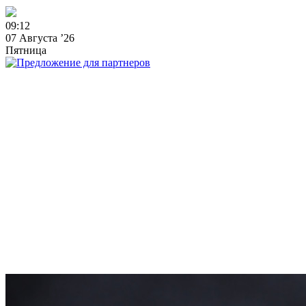
0
9
:
1
2
07 Августа ’26
Пятница