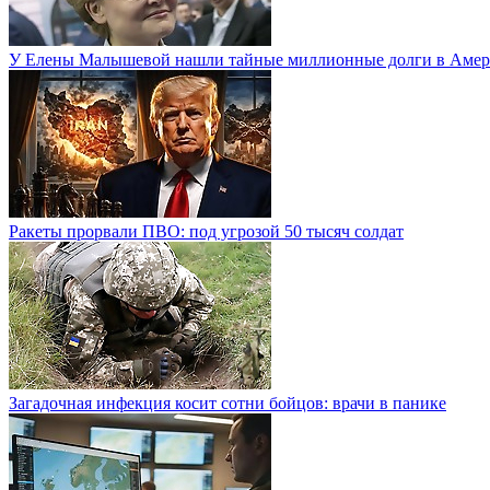
У Елены Малышевой нашли тайные миллионные долги в Амер
Ракеты прорвали ПВО: под угрозой 50 тысяч солдат
Загадочная инфекция косит сотни бойцов: врачи в панике