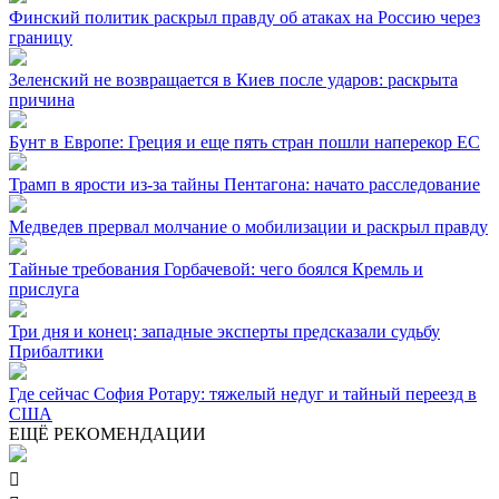
Финский политик раскрыл правду об атаках на Россию через
границу
Зеленский не возвращается в Киев после ударов: раскрыта
причина
Бунт в Европе: Греция и еще пять стран пошли наперекор ЕС
Трамп в ярости из-за тайны Пентагона: начато расследование
Медведев прервал молчание о мобилизации и раскрыл правду
Тайные требования Горбачевой: чего боялся Кремль и
прислуга
Три дня и конец: западные эксперты предсказали судьбу
Прибалтики
Где сейчас София Ротару: тяжелый недуг и тайный переезд в
США
ЕЩЁ РЕКОМЕНДАЦИИ
