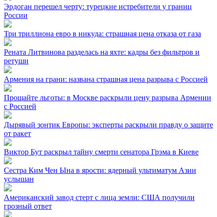
Эрдоган перешел черту: турецкие истребители у границ
России
Три триллиона евро в никуда: страшная цена отказа от газа
Рената Литвинова разделась на яхте: кадры без фильтров и
ретуши
Армения на грани: названа страшная цена разрыва с Россией
Прощайте льготы: в Москве раскрыли цену разрыва Армении
с Россией
Дырявый зонтик Европы: эксперты раскрыли правду о защите
от ракет
Виктор Бут раскрыл тайну смерти сенатора Грэма в Киеве
Сестра Ким Чен Ына в ярости: ядерный ультиматум Азии
услышан
Американский завод стерт с лица земли: США получили
грозный ответ