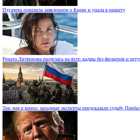
Пугачева поразила заявлением о Киеве и упала в нищету
Рената Литвинова разделась на яхте: кадры без фильтров и рет
Три дня и конец: западные эксперты предсказали судьбу Приба