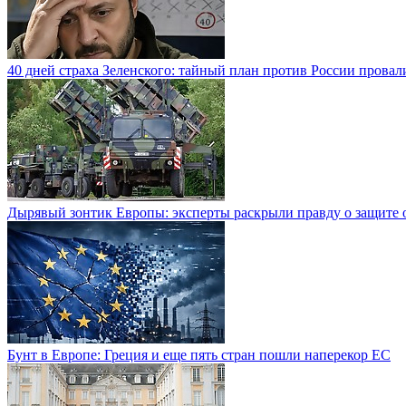
40 дней страха Зеленского: тайный план против России провал
Дырявый зонтик Европы: эксперты раскрыли правду о защите о
Бунт в Европе: Греция и еще пять стран пошли наперекор ЕС