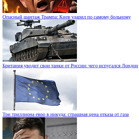
Опасный шантаж Трампа: Киев ударил по самому больному
Британия уводит свои танки от России: чего испугался Лондон
Три триллиона евро в никуда: страшная цена отказа от газа