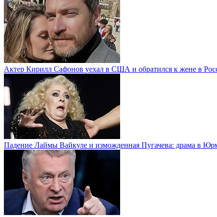
Актер Кирилл Сафонов уехал в США и обратился к жене в Рос
Падение Лаймы Вайкуле и изможденная Пугачева: драма в Юр