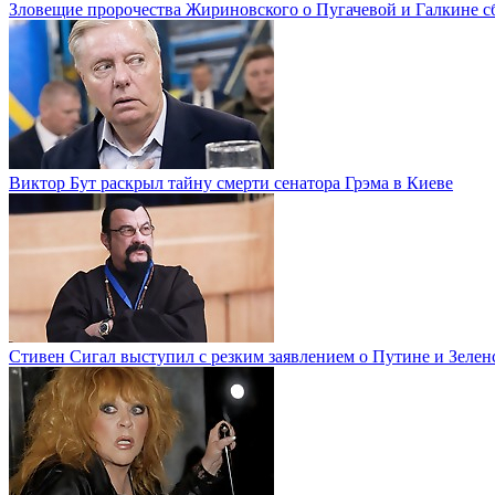
Зловещие пророчества Жириновского о Пугачевой и Галкине с
Виктор Бут раскрыл тайну смерти сенатора Грэма в Киеве
Стивен Сигал выступил с резким заявлением о Путине и Зелен