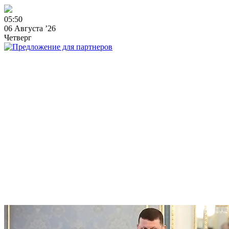
0
5
:
5
0
06 Августа ’26
Четверг