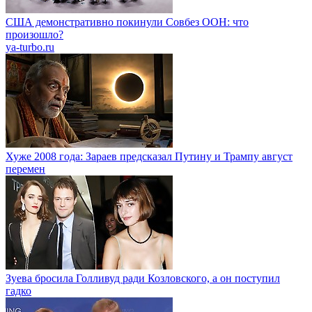
США демонстративно покинули Совбез ООН: что
произошло?
ya-turbo.ru
Хуже 2008 года: Зараев предсказал Путину и Трампу август
перемен
Зуева бросила Голливуд ради Козловского, а он поступил
гадко