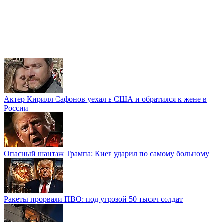
Актер Кирилл Сафонов уехал в США и обратился к жене в
России
Опасный шантаж Трампа: Киев ударил по самому больному
Ракеты прорвали ПВО: под угрозой 50 тысяч солдат