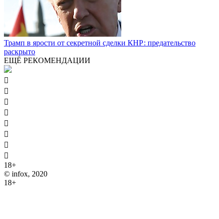
Трамп в ярости от секретной сделки КНР: предательство
раскрыто
ЕЩЁ РЕКОМЕНДАЦИИ








18+
© infox, 2020
18+
На информационных ресурсах INFOX применяются
рекомендательные технологии (информационные технологии
предоставления информации на основе сбора, систематизации
и анализа сведений, относящихся к предпочтениям