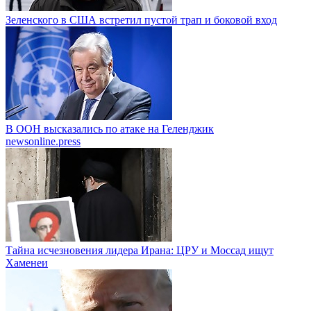
Зеленского в США встретил пустой трап и боковой вход
В ООН высказались по атаке на Геленджик
newsonline.press
Тайна исчезновения лидера Ирана: ЦРУ и Моссад ищут
Хаменеи