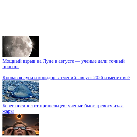
Мощный взрыв на Луне в августе — ученые дали точный
прогноз
Кровавая луна и коридор затмений: август 2026 изменит всё
Берег посинел от пришельцев: ученые бьют тревогу из-за
жары