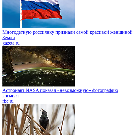
Многодетную россиянку признали самой красивой женщиной
Земли
gazeta.ru
Астронавт NASA показал «невозможную» фотографию
космоса
rbc.ru