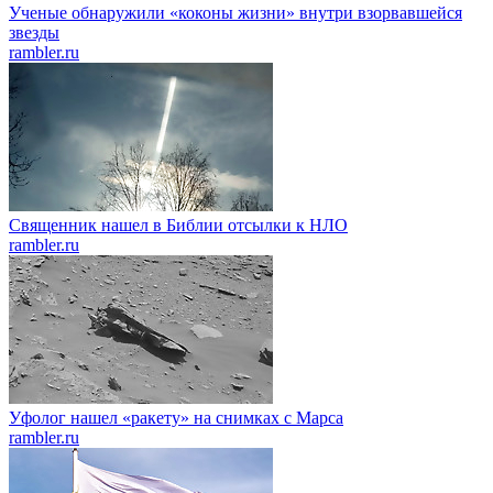
Ученые обнаружили «коконы жизни» внутри взорвавшейся
звезды
rambler.ru
Священник нашел в Библии отсылки к НЛО
rambler.ru
Уфолог нашел «ракету» на снимках с Марса
rambler.ru