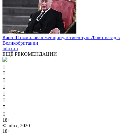
Карл III помиловал женщину, казненную 70 лет назад в
Великобритании
infox.ru
ЕЩЁ РЕКОМЕНДАЦИИ








18+
© infox, 2020
18+
На информационных ресурсах INFOX применяются