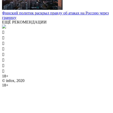
Финский политик раскрыл правду об атаках на Россию через
границу
ЕЩЁ РЕКОМЕНДАЦИИ








18+
© infox, 2020
18+
На информационных ресурсах INFOX применяются
рекомендательные технологии (информационные технологии
предоставления информации на основе сбора, систематизации
и анализа сведений, относящихся к предпочтениям
пользователей сети "Интернет", находящихся на территории
Российской Федерации).