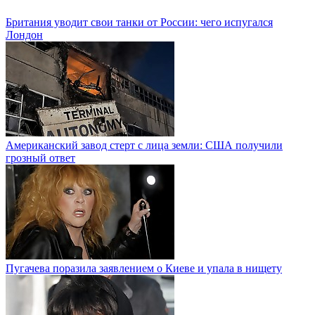
Британия уводит свои танки от России: чего испугался
Лондон
Американский завод стерт с лица земли: США получили
грозный ответ
Пугачева поразила заявлением о Киеве и упала в нищету