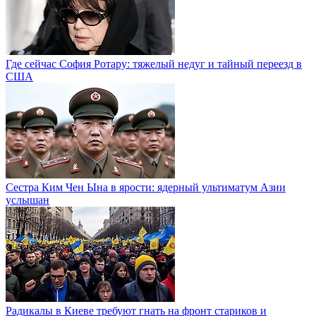
Где сейчас София Ротару: тяжелый недуг и тайный переезд в
США
Сестра Ким Чен Ына в ярости: ядерный ультиматум Азии
услышан
Радикалы в Киеве требуют гнать на фронт стариков и