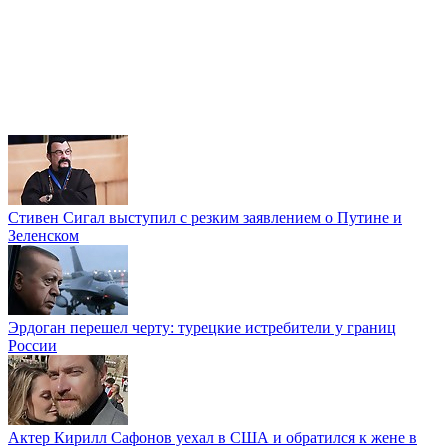
Стивен Сигал выступил с резким заявлением о Путине и
Зеленском
Эрдоган перешел черту: турецкие истребители у границ
России
Актер Кирилл Сафонов уехал в США и обратился к жене в