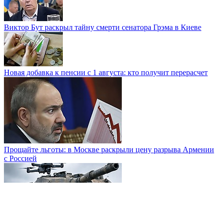
Виктор Бут раскрыл тайну смерти сенатора Грэма в Киеве
Новая добавка к пенсии с 1 августа: кто получит перерасчет
Прощайте льготы: в Москве раскрыли цену разрыва Армении
с Россией