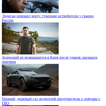
Эрдоган перешел черту: турецкие истребители у границ
России
Зеленский не возвращается в Киев после ударов: раскрыта
причина
Прощай, дешевый газ: водителей предупредили о ловушке с
ГБО