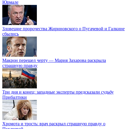
Юрмале
Зловещие пророчества Жириновского о Пугачевой и Галкине
сбылись
Макрон перешел черту — Мария Захарова раскрыла
страшную правду
Три дня и конец: западные эксперты предсказали судьбу
Прибалтики
Хромота и трость: врач раскрыл страшную правду о
Пугачевой