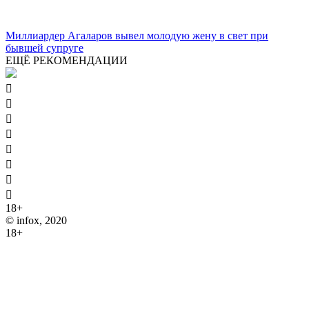
Миллиардер Агаларов вывел молодую жену в свет при
бывшей супруге
ЕЩЁ РЕКОМЕНДАЦИИ








18+
© infox, 2020
18+
На информационных ресурсах INFOX применяются
рекомендательные технологии (информационные технологии
предоставления информации на основе сбора, систематизации
и анализа сведений, относящихся к предпочтениям
пользователей сети "Интернет", находящихся на территории
Российской Федерации).