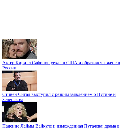
Актер Кирилл Сафонов уехал в США и обратился к жене в
России
Стивен Сигал выступил с резким заявлением о Путине и
Зеленском
Падение Лаймы Вайкуле и изможденная Пугачева: драма в