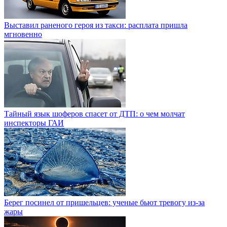
Выставил раненого героя из такси: расплата пришла
мгновенно
Тайный язык шоферов спасет от ДТП: о чем молчат
инспекторы ГАИ
Берег посинел от пришельцев: ученые бьют тревогу из-за
жары