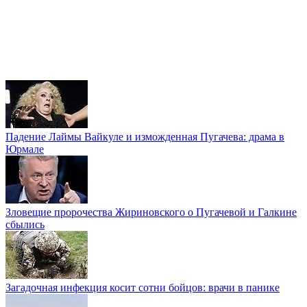
Падение Лаймы Вайкуле и изможденная Пугачева: драма в
Юрмале
Зловещие пророчества Жириновского о Пугачевой и Галкине
сбылись
Загадочная инфекция косит сотни бойцов: врачи в панике