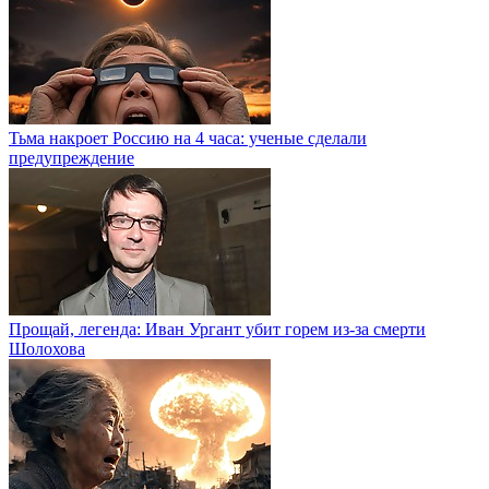
Тьма накроет Россию на 4 часа: ученые сделали
предупреждение
Прощай, легенда: Иван Ургант убит горем из-за смерти
Шолохова