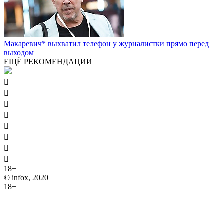
Макаревич* выхватил телефон у журналистки прямо перед
выходом
ЕЩЁ РЕКОМЕНДАЦИИ








18+
© infox, 2020
18+
На информационных ресурсах INFOX применяются
рекомендательные технологии (информационные технологии
предоставления информации на основе сбора, систематизации
и анализа сведений, относящихся к предпочтениям