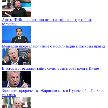
Артем Шейнин внезапно исчез из эфира — где сейчас
ведущий
Медведев прервал молчание о мобилизации и раскрыл правду
Виктор Бут раскрыл тайну смерти сенатора Грэма в Киеве
Зловещие пророчества Жириновского о Пугачевой и Галкине
сбылись