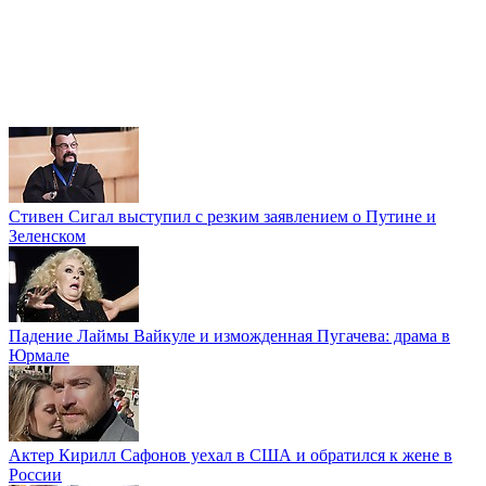
Стивен Сигал выступил с резким заявлением о Путине и
Зеленском
Падение Лаймы Вайкуле и изможденная Пугачева: драма в
Юрмале
Актер Кирилл Сафонов уехал в США и обратился к жене в
России