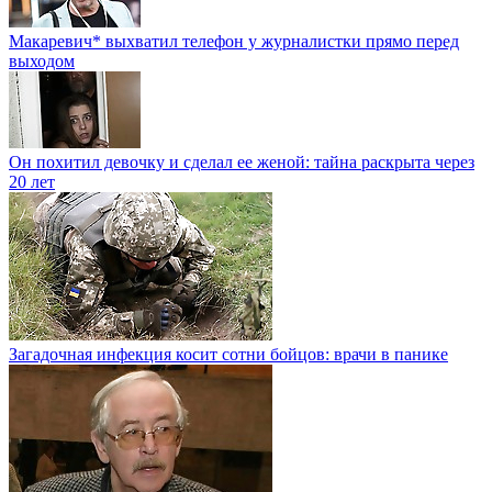
Макаревич* выхватил телефон у журналистки прямо перед
выходом
Он похитил девочку и сделал ее женой: тайна раскрыта через
20 лет
Загадочная инфекция косит сотни бойцов: врачи в панике