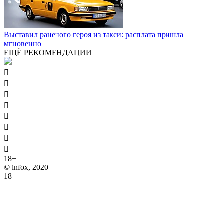
Выставил раненого героя из такси: расплата пришла
мгновенно
ЕЩЁ РЕКОМЕНДАЦИИ








18+
© infox, 2020
18+
На информационных ресурсах INFOX применяются
рекомендательные технологии (информационные технологии
предоставления информации на основе сбора, систематизации
и анализа сведений, относящихся к предпочтениям
пользователей сети "Интернет", находящихся на территории