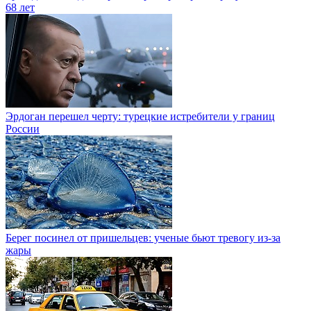
68 лет
Эрдоган перешел черту: турецкие истребители у границ
России
Берег посинел от пришельцев: ученые бьют тревогу из-за
жары