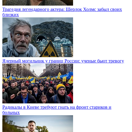
Трагедия легендарного актера: Шерлок Холмс забыл своих
близких
Ядерный могильник у границ России: ученые бьют тревогу
Радикалы в Киеве требуют гнать на фронт стариков и
больных