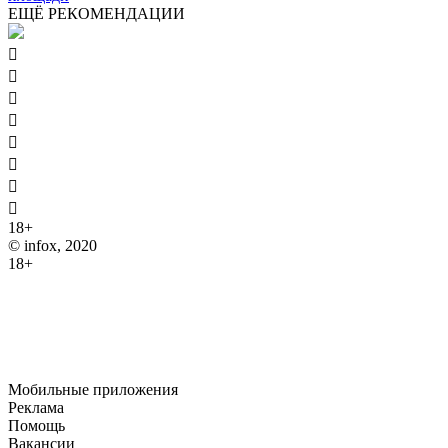
ЕЩЁ РЕКОМЕНДАЦИИ








18+
© infox, 2020
18+
На информационных ресурсах INFOX применяются
рекомендательные технологии (информационные технологии
предоставления информации на основе сбора, систематизации
и анализа сведений, относящихся к предпочтениям
пользователей сети "Интернет", находящихся на территории
Российской Федерации).
Мобильные приложения
Реклама
Помощь
Вакансии