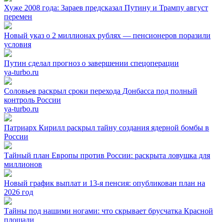
Хуже 2008 года: Зараев предсказал Путину и Трампу август
перемен
Новый указ о 2 миллионах рублях — пенсионеров поразили
условия
Путин сделал прогноз о завершении спецоперации
ya-turbo.ru
Соловьев раскрыл сроки перехода Донбасса под полный
контроль России
ya-turbo.ru
Патриарх Кирилл раскрыл тайну создания ядерной бомбы в
России
Тайный план Европы против России: раскрыта ловушка для
миллионов
Новый график выплат и 13-я пенсия: опубликован план на
2026 год
Тайны под нашими ногами: что скрывает брусчатка Красной
площади