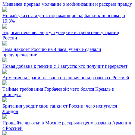
Медведев прервал молчание о мобилизации и раскрыл правду
Новый указ с августа: поражающие надбавки к пенсиям до
19,3%
Эрдоган перешел черту: турецкие истребители у границ
России
Тьма накроет Россию на 4 часа: ученые сделали
предупреждение
Новая добавка к пенсии с 1 августа: кто получит перерасчет
Армения на грани: названа страшная цена разрыва с Россией
Тайные требования Горбачевой: чего боялся Кремль и
прислуга
Британия уводит свои танки от России: чего испугался
Лондон
Прощайте льготы: в Москве раскрыли цену разрыва Армении
с Россией