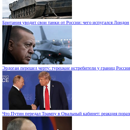
Британия уводит свои танки от России: чего испугался Лондон
Эрдоган перешел черту: турецкие истребители у границ Росси
Что Путин передал Трампу в Овальный кабинет: реакция пораз