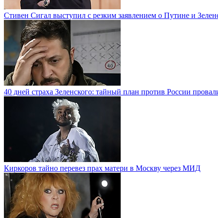
Стивен Сигал выступил с резким заявлением о Путине и Зелен
40 дней страха Зеленского: тайный план против России провал
Киркоров тайно перевез прах матери в Москву через МИД