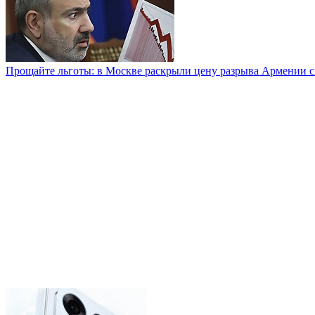
Прощайте льготы: в Москве раскрыли цену разрыва Армении с