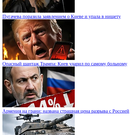
Пугачева поразила заявлением о Киеве и упала в нищету
Опасный шантаж Трампа: Киев ударил по самому больному
Армения на грани: названа страшная цена разрыва с Россией