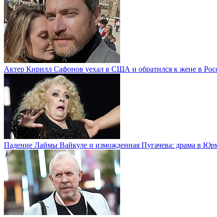
Актер Кирилл Сафонов уехал в США и обратился к жене в Рос
Падение Лаймы Вайкуле и изможденная Пугачева: драма в Юр