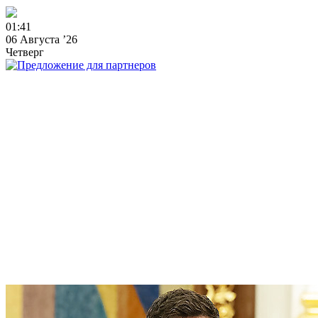
0
1
:
4
1
06 Августа ’26
Четверг