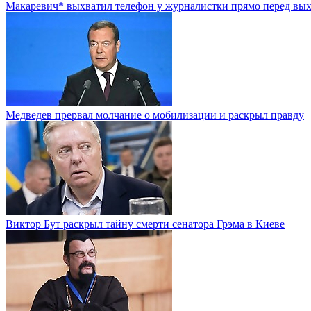
Макаревич* выхватил телефон у журналистки прямо перед вы
Медведев прервал молчание о мобилизации и раскрыл правду
Виктор Бут раскрыл тайну смерти сенатора Грэма в Киеве