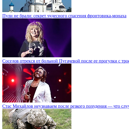
Пули не брали: секрет чудесного спасения фронтовика-монаха
Соседов отрекся от больной Пугачевой после ее прогулки с тр
Стас Михайлов неузнаваем после резкого похудения — что слу