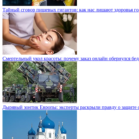
Тайный сговор пищевых гигантов: как нас лишают здоровья г
Смертельный укол красоты: почему заказ онлайн обернулся бе
Дырявый зонтик Европы: эксперты раскрыли правду о защите о