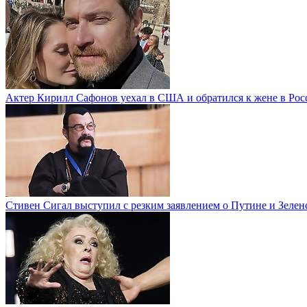
Актер Кирилл Сафонов уехал в США и обратился к жене в Рос
Стивен Сигал выступил с резким заявлением о Путине и Зелен