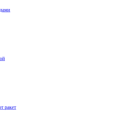
одами
дой
т ракет