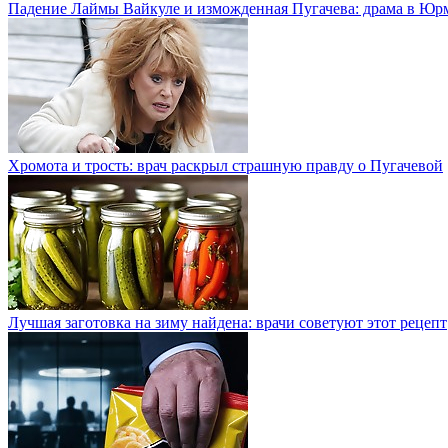
Падение Лаймы Вайкуле и изможденная Пугачева: драма в Юр
Хромота и трость: врач раскрыл страшную правду о Пугачевой
Лучшая заготовка на зиму найдена: врачи советуют этот рецепт