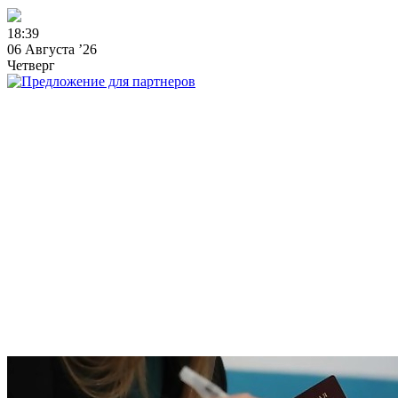
1
8
:
3
9
06 Августа ’26
Четверг