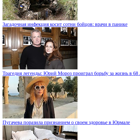
Загадочная инфекция косит сотни бойцов: врачи в панике
Трагедия легенды: Юрий Мороз проиграл борьбу за жизнь в 68 
Пугачева поразила признанием о своем здоровье в Юрмале