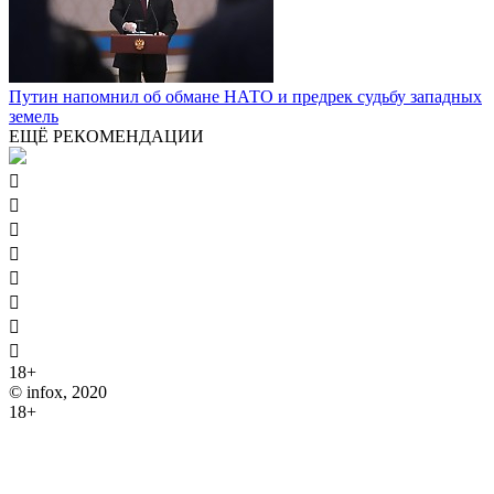
Путин напомнил об обмане НАТО и предрек судьбу западных
земель
ЕЩЁ РЕКОМЕНДАЦИИ








18+
© infox, 2020
18+
На информационных ресурсах INFOX применяются
рекомендательные технологии (информационные технологии
предоставления информации на основе сбора, систематизации
и анализа сведений, относящихся к предпочтениям