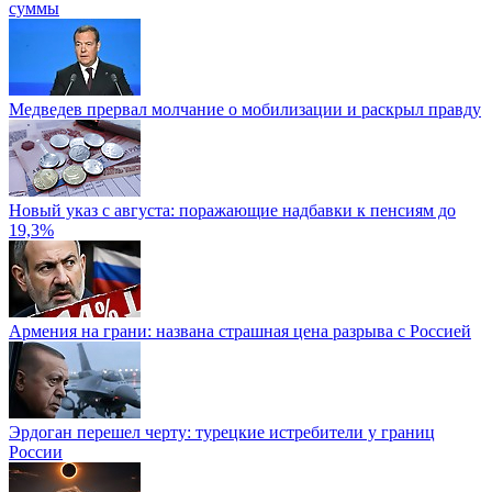
суммы
Медведев прервал молчание о мобилизации и раскрыл правду
Новый указ с августа: поражающие надбавки к пенсиям до
19,3%
Армения на грани: названа страшная цена разрыва с Россией
Эрдоган перешел черту: турецкие истребители у границ
России