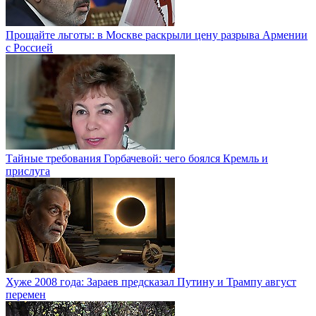
Прощайте льготы: в Москве раскрыли цену разрыва Армении
с Россией
Тайные требования Горбачевой: чего боялся Кремль и
прислуга
Хуже 2008 года: Зараев предсказал Путину и Трампу август
перемен