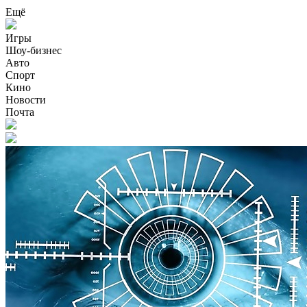
Ещё
Игры
Шоу-бизнес
Авто
Спорт
Кино
Новости
Почта