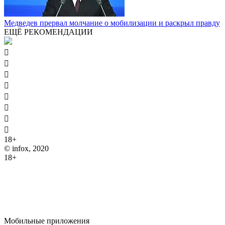
Медведев прервал молчание о мобилизации и раскрыл правду
ЕЩЁ РЕКОМЕНДАЦИИ








18+
© infox, 2020
18+
На информационных ресурсах INFOX применяются
рекомендательные технологии (информационные технологии
предоставления информации на основе сбора, систематизации
и анализа сведений, относящихся к предпочтениям
пользователей сети "Интернет", находящихся на территории
Российской Федерации).
Мобильные приложения