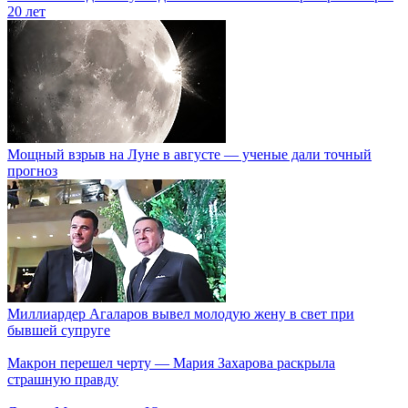
20 лет
Мощный взрыв на Луне в августе — ученые дали точный
прогноз
Миллиардер Агаларов вывел молодую жену в свет при
бывшей супруге
Макрон перешел черту — Мария Захарова раскрыла
страшную правду