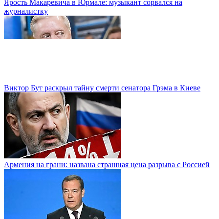
Ярость Макаревича в Юрмале: музыкант сорвался на
журналистку
Виктор Бут раскрыл тайну смерти сенатора Грэма в Киеве
Армения на грани: названа страшная цена разрыва с Россией