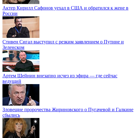
Актер Кирилл Сафонов уехал в США и обратился к жене в
России
Стивен Сигал выступил с резким заявлением о Путине и
Зеленском
Артем Шейнин внезапно исчез из эфира — где сейчас
ведущий
Зловещие пророчества Жириновского о Пугачевой и Галкине
сбылись