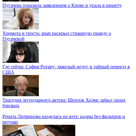
Пугачева поразила заявлением о Киеве и упала в нищету
Хромота и трость: врач раскрыл страшную правду о
Пугачевой
Где сейчас София Ротару: тяжелый недуг и тайный переезд в
США
Трагедия легендарного актера: Шерлок Холмс забыл своих
близких
Рената Литвинова разделась на яхте: кадры без фильтров и
ретуши