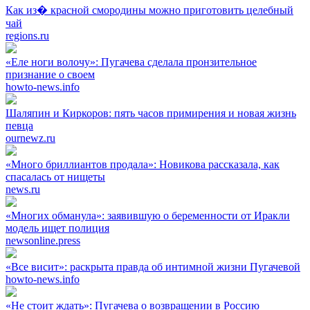
Как из� красной смородины можно приготовить целебный
чай
regions.ru
«Еле ноги волочу»: Пугачева сделала пронзительное
признание о своем
howto-news.info
Шаляпин и Киркоров: пять часов примирения и новая жизнь
певца
ournewz.ru
«Много бриллиантов продала»: Новикова рассказала, как
спасалась от нищеты
news.ru
«Многих обманула»: заявившую о беременности от Иракли
модель ищет полиция
newsonline.press
«Все висит»: раскрыта правда об интимной жизни Пугачевой
howto-news.info
«Не стоит ждать»: Пугачева о возвращении в Россию