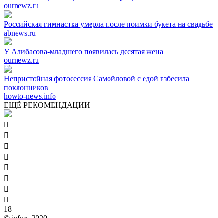
ournewz.ru
Российская гимнастка умерла после поимки букета на свадьбе
abnews.ru
У Алибасова-младшего появилась десятая жена
ournewz.ru
Непристойная фотосессия Самойловой с едой взбесила
поклонников
howto-news.info
ЕЩЁ РЕКОМЕНДАЦИИ








18+
© infox, 2020