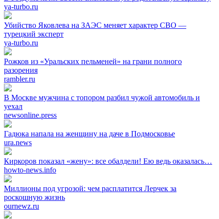
ya-turbo.ru
Убийство Яковлева на ЗАЭС меняет характер СВО —
турецкий эксперт
ya-turbo.ru
Рожков из «Уральских пельменей» на грани полного
разорения
rambler.ru
В Москве мужчина с топором разбил чужой автомобиль и
уехал
newsonline.press
Гадюка напала на женщину на даче в Подмосковье
ura.news
Киркоров показал «жену»: все обалдели! Ею ведь оказалась…
howto-news.info
Миллионы под угрозой: чем расплатится Лерчек за
роскошную жизнь
ournewz.ru