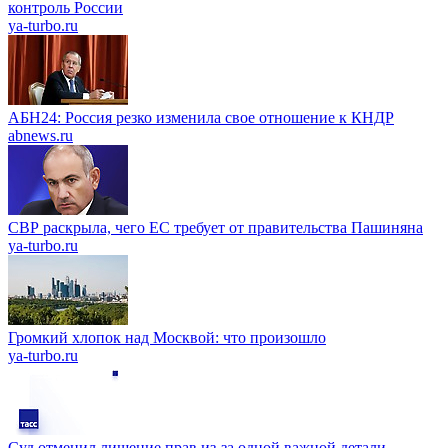
контроль России
ya-turbo.ru
АБН24: Россия резко изменила свое отношение к КНДР
abnews.ru
СВР раскрыла, чего ЕС требует от правительства Пашиняна
ya-turbo.ru
Громкий хлопок над Москвой: что произошло
ya-turbo.ru
Суд отменил лишение прав из-за одной важной детали