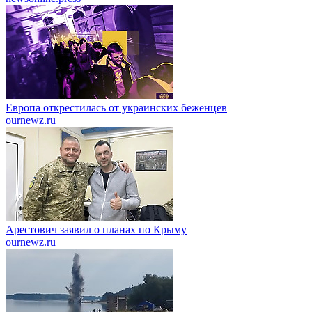
Европа открестилась от украинских беженцев
ournewz.ru
Арестович заявил о планах по Крыму
ournewz.ru