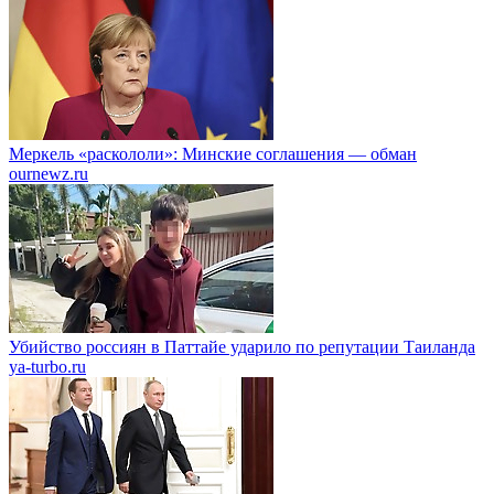
Меркель «раскололи»: Минские соглашения — обман
ournewz.ru
Убийство россиян в Паттайе ударило по репутации Таиланда
ya-turbo.ru