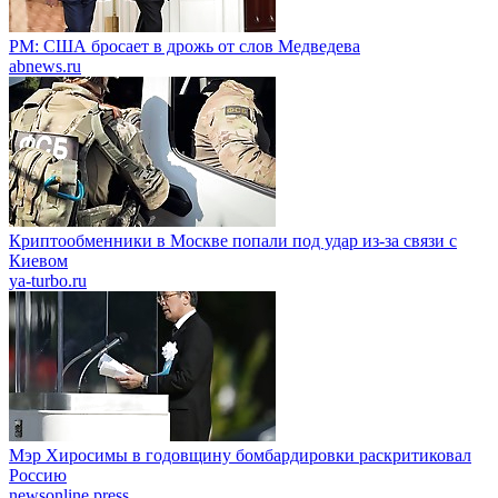
PM: США бросает в дрожь от слов Медведева
abnews.ru
Криптообменники в Москве попали под удар из-за связи с
Киевом
ya-turbo.ru
Мэр Хиросимы в годовщину бомбардировки раскритиковал
Россию
newsonline.press