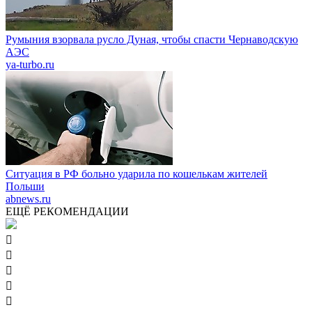
Румыния взорвала русло Дуная, чтобы спасти Чернаводскую
АЭС
ya-turbo.ru
Ситуация в РФ больно ударила по кошелькам жителей
Польши
abnews.ru
ЕЩЁ РЕКОМЕНДАЦИИ




