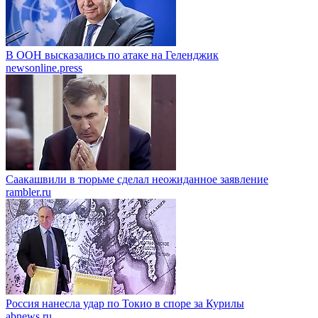
В ООН высказались по атаке на Геленджик
newsonline.press
Саакашвили в тюрьме сделал неожиданное заявление
rambler.ru
Россия нанесла удар по Токио в споре за Курилы
abnews.ru