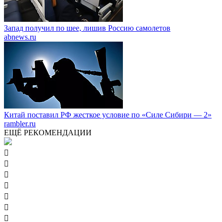
Запад получил по шее, лишив Россию самолетов
abnews.ru
Китай поставил РФ жесткое условие по «Силе Сибири — 2»
rambler.ru
ЕЩЁ РЕКОМЕНДАЦИИ






