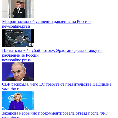
Макрон заявил об усилении давления на Россию
newsonline.press
Плевать на «Голубой поток». Эрдоган сделал ставку на
расчленение России
newsonline.press
СВР раскрыла, чего ЕС требует от правительства Пашиняна
ya-turbo.ru
Захарова необычно прокомментировала отъезд посла ФРГ
ya-turbo.ru