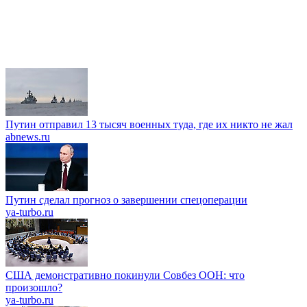
Путин отправил 13 тысяч военных туда, где их никто не жал
abnews.ru
Путин сделал прогноз о завершении спецоперации
ya-turbo.ru
США демонстративно покинули Совбез ООН: что
произошло?
ya-turbo.ru