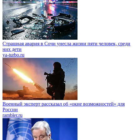
Страшная авария в Сочи унесла жизни пяти человек, среди
них дети
ya-turbo.ru
Военный эксперт рассказал об «окне возможностей» для
России
rambler.ru