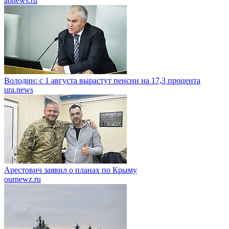
abnews.ru
Володин: с 1 августа вырастут пенсии на 17,3 процента
ura.news
Арестович заявил о планах по Крыму
ournewz.ru