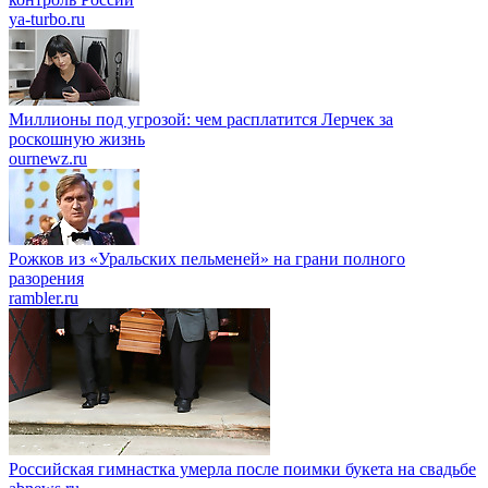
ya-turbo.ru
Миллионы под угрозой: чем расплатится Лерчек за
роскошную жизнь
ournewz.ru
Рожков из «Уральских пельменей» на грани полного
разорения
rambler.ru
Российская гимнастка умерла после поимки букета на свадьбе