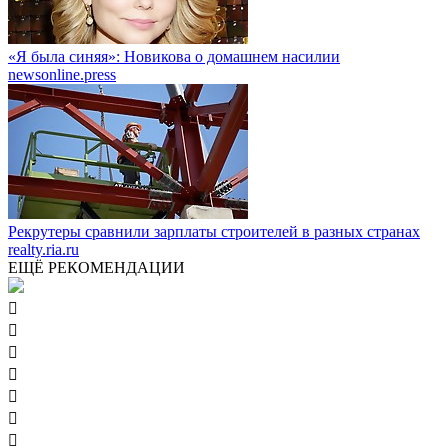
«Я была синяя»: Новикова о домашнем насилии
newsonline.press
Рекрутеры сравнили зарплаты строителей в разных странах
realty.ria.ru
ЕЩЁ РЕКОМЕНДАЦИИ






