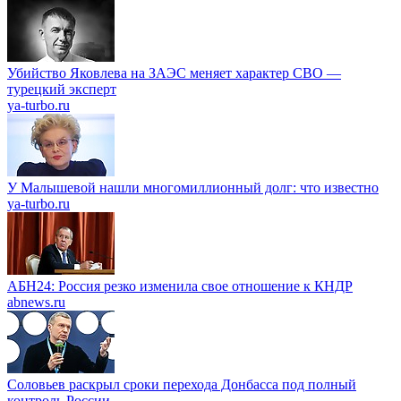
Убийство Яковлева на ЗАЭС меняет характер СВО —
турецкий эксперт
ya-turbo.ru
У Малышевой нашли многомиллионный долг: что известно
ya-turbo.ru
АБН24: Россия резко изменила свое отношение к КНДР
abnews.ru
Соловьев раскрыл сроки перехода Донбасса под полный
контроль России