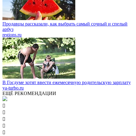
Продавцы рассказали, как выбрать самый сочный и спелый
арбуз
regions.ru
В Госдуме хотят ввести ежемесячную родительскую зарплату
ya-turbo.ru
ЕЩЁ РЕКОМЕНДАЦИИ




