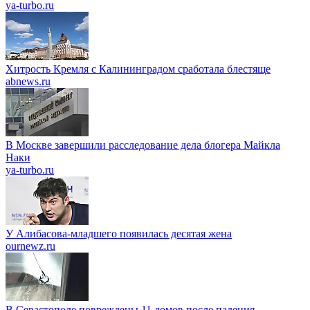
ya-turbo.ru
Хитрость Кремля с Калининградом сработала блестяще
abnews.ru
В Москве завершили расследование дела блогера Майкла
Наки
ya-turbo.ru
У Алибасова-младшего появилась десятая жена
ournewz.ru
В Севастополе повреждены 11 домов после падения