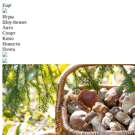
Ещё
Игры
Шоу-бизнес
Авто
Спорт
Кино
Новости
Почта