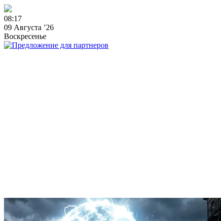
0
8
:
1
7
09 Августа ’26
Воскресенье