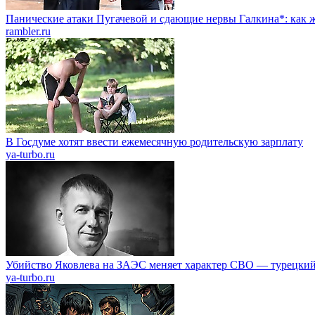
Панические атаки Пугачевой и сдающие нервы Галкина*: как ж
rambler.ru
В Госдуме хотят ввести ежемесячную родительскую зарплату
ya-turbo.ru
Убийство Яковлева на ЗАЭС меняет характер СВО — турецкий
ya-turbo.ru