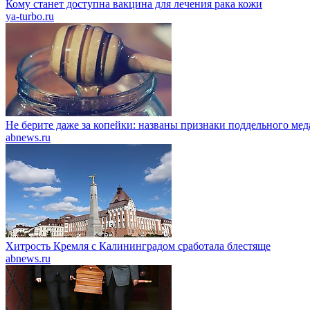
Кому станет доступна вакцина для лечения рака кожи
ya-turbo.ru
Не берите даже за копейки: названы признаки поддельного мед
abnews.ru
Хитрость Кремля с Калининградом сработала блестяще
abnews.ru