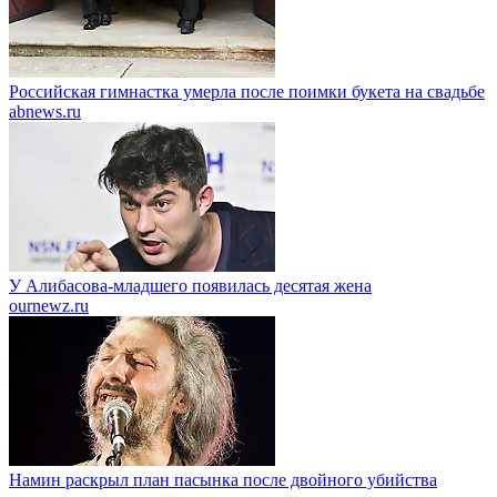
Российская гимнастка умерла после поимки букета на свадьбе
abnews.ru
У Алибасова-младшего появилась десятая жена
ournewz.ru
Намин раскрыл план пасынка после двойного убийства