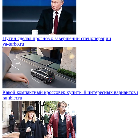
Путин сделал прогноз о завершении спецоперации
ya-turbo.ru
Какой компактный кроссовер купить: 8 интересных вариантов 
rambler.ru