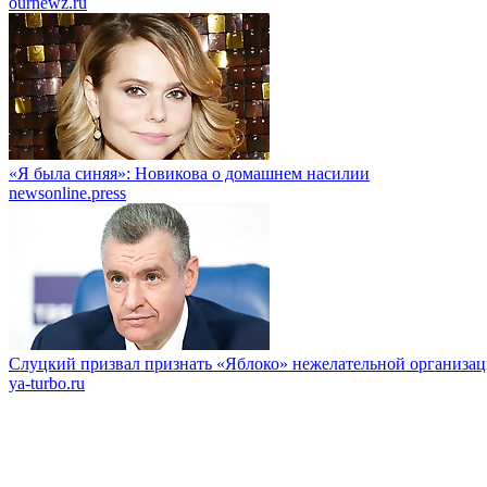
ournewz.ru
«Я была синяя»: Новикова о домашнем насилии
newsonline.press
Слуцкий призвал признать «Яблоко» нежелательной организа
ya-turbo.ru