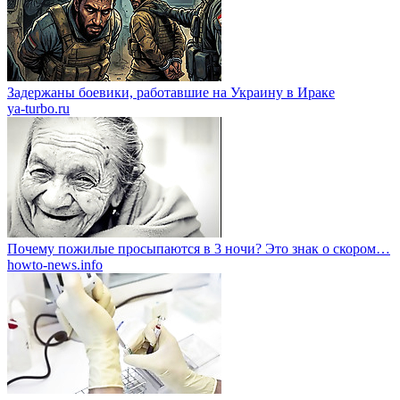
Задержаны боевики, работавшие на Украину в Ираке
ya-turbo.ru
Почему пожилые просыпаются в 3 ночи? Это знак о скором…
howto-news.info